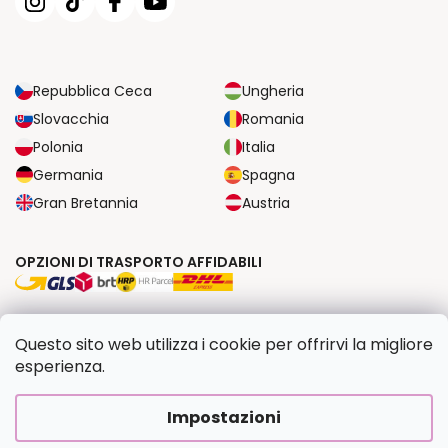
Repubblica Ceca
Ungheria
Slovacchia
Romania
Polonia
Italia
Germania
Spagna
Gran Bretannia
Austria
OPZIONI DI TRASPORTO AFFIDABILI
OPZIONI DI PAGAMENTO SICURE
Questo sito web utilizza i cookie per offrirvi la migliore
esperienza.
Copyright 2026
Dipingilo.it
. Tutti i diritti riservati.
Impostazioni
Creato da Shoptet Premium
|
Upravilo
FV STUDIO