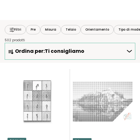
Filtri
Pre
Misura
Telaio
Orientamento
Tipo di mode
502 prodotti
O
Ordina per:
Ti consigliamo
R
D
I
E
N
L
A
E
M
N
E
C
N
O
T
D
O
E
P
I
R
P