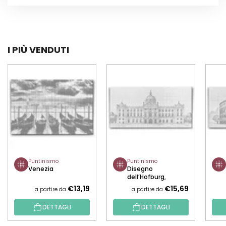
I PIÙ VENDUTI
Puntinismo
Puntinismo
Venezia
Disegno
dell’Hofburg,
Austria
€13,19
€15,69
a partire da
a partire da
DETTAGLI
DETTAGLI