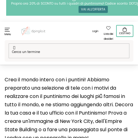
Passa
Proprio ora 20% di SCONTO su tutti i quadri di puntinismo! Codice sconto: DOT2
VAI ALL'OFFERTA
al
contenuto
Login
CESTINO
Lista dei
Menu
desideri
Casa
/
Tecniche
/
Puntinismo
/
Le nostre grafiche
/
Posti nel
mondo
Crea il mondo intero con i puntini! Abbiamo
preparato una selezione di tele con i motivi da
realizzare con il puntinismo dei luoghi piů famosi in
tutto il mondo, e ne stiamo aggiungendo altri. Decora
la tua casa e il tuo ufficio con il Puntinismo! Prova a
creare un'immagine di New York City, dell'Empire
State Building o a fare una passeggiata sul ponte di
Londra con un pennarello in mano!