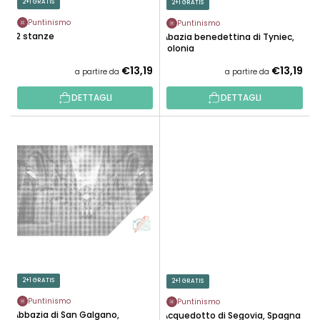
2+1 GRATIS
2+1 GRATIS
O
R
D
Puntinismo
Puntinismo
O
12 stanze
Abazia benedettina di Tyniec,
O
D
Polonia
T
O
€13,19
€13,19
a partire da
a partire da
T
T
I
DETTAGLI
DETTAGLI
T
I
2+1 GRATIS
2+1 GRATIS
Puntinismo
Puntinismo
Abbazia di San Galgano,
Acquedotto di Segovia, Spagna