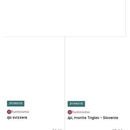
2+1 GRATIS
2+1 GRATIS
Puntinismo
Puntinismo
Alpi svizzere
Alpi, monte Triglav - Slovenia