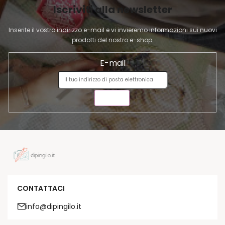
l
Iscriviti alla newsletter
N
e
A
n
Inserite il vostro indirizzo e-mail e vi invieremo informazioni sui nuovi
c
prodotti del nostro e-shop.
o
E-mail
INVIA
CONTATTACI
info@dipingilo.it