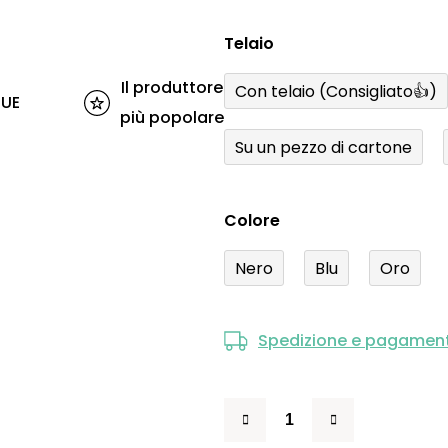
Telaio
Il produttore
Con telaio (Consigliato👍)
'UE
più popolare
Su un pezzo di cartone
Colore
Nero
Blu
Oro
Spedizione e pagamen