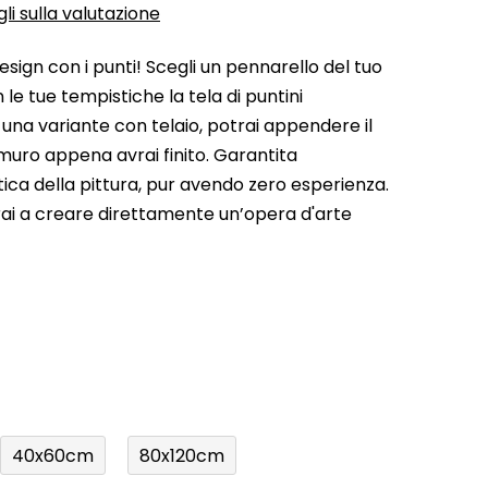
li sulla valutazione
esign con i punti! Scegli un pennarello del tuo
 le tue tempistiche la tela di puntini
 una variante con telaio, potrai appendere il
muro appena avrai finito. Garantita
stica della pittura, pur avendo zero esperienza.
rai a creare direttamente un’opera d'arte
40x60cm
80x120cm