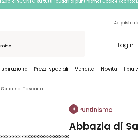
a 20% di SCONTO su tutti i quadri di puntinismo! Codice sconto:
Acquista d
Login
Ispirazione
Prezzi speciali
Vendita
Novita
I piu 
n Galgano, Toscana
Puntinismo
Abbazia di S