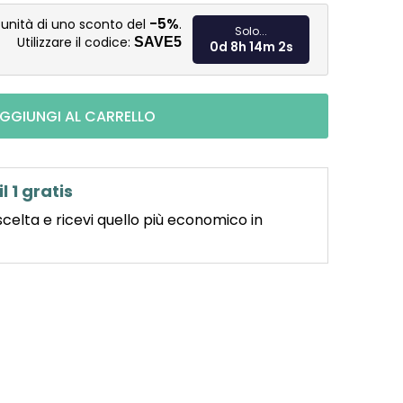
Misura pre
-5%
tunità di uno sconto del
.
Solo...
Utilizzare il codice:
SAVE5
0d 8h 14m 1s
GGIUNGI AL CARRELLO
il 1 gratis
scelta e ricevi quello più economico in