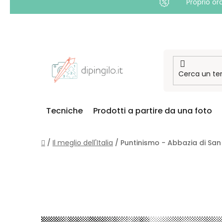
Proprio or
Passa
al
contenuto
Tecniche
Prodotti a partire da una foto
Casa
/
Il meglio dell'Italia
/
Puntinismo - Abbazia di Sa