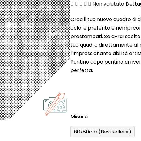
La
Non valutato
Dettag
valutazione
Crea il tuo nuovo quadro di d
media
colore preferito e riempi con
del
prestampati. Se avrai scelto
prodotto
tuo quadro direttamente al 
è
l'impressionante abilità arti
0,0
Puntino dopo puntino arrive
su
perfetta.
5
stelle.
Misura
60x80cm (Bestseller⭐)