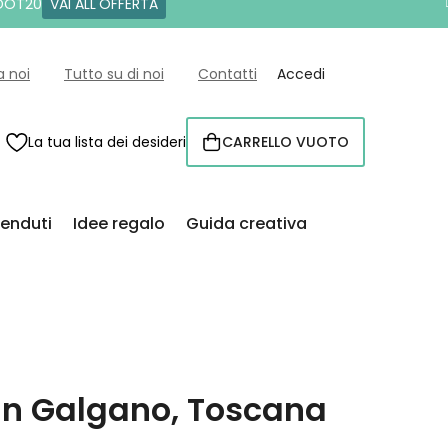
 DOT20
VAI ALL'OFFERTA
a noi
Tutto su di noi
Contatti
Accedi
La tua lista dei desideri
CARRELLO VUOTO
CARRELLO
venduti
Idee regalo
Guida creativa
an Galgano, Toscana