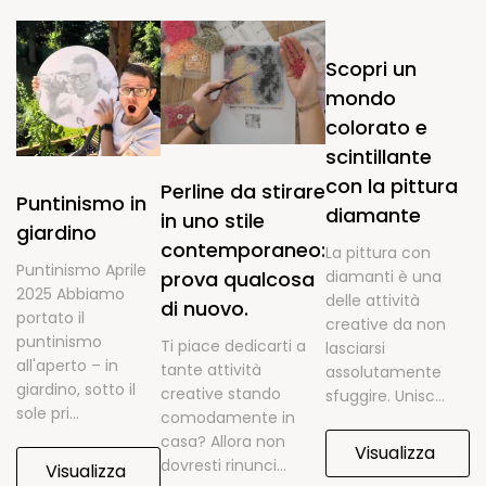
Scopri un
mondo
colorato e
scintillante
con la pittura
Perline da stirare
Puntinismo in
diamante
in uno stile
giardino
contemporaneo:
La pittura con
Puntinismo Aprile
prova qualcosa
diamanti è una
2025 Abbiamo
delle attività
di nuovo.
portato il
creative da non
puntinismo
Ti piace dedicarti a
lasciarsi
all'aperto – in
tante attività
assolutamente
giardino, sotto il
creative stando
sfuggire. Unisc...
sole pri...
comodamente in
casa? Allora non
Visualizza
dovresti rinunci...
Visualizza