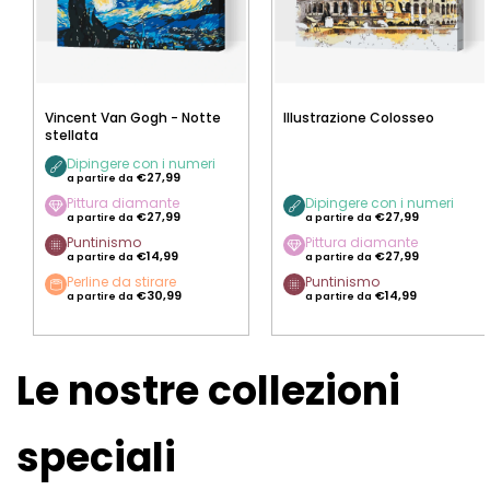
Vincent Van Gogh - Notte
Illustrazione Colosseo
stellata
Dipingere con i numeri
€27,99
a partire da
Pittura diamante
Dipingere con i numeri
€27,99
€27,99
a partire da
a partire da
Puntinismo
Pittura diamante
€14,99
€27,99
a partire da
a partire da
Perline da stirare
Puntinismo
€30,99
€14,99
a partire da
a partire da
Le nostre collezioni
speciali