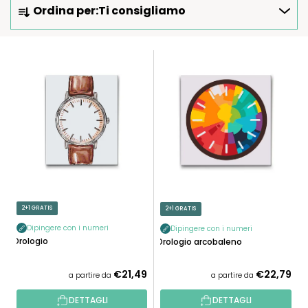
Ordina per:
Ti consigliamo
R
D
I
E
N
L
A
E
M
N
E
C
N
O
T
D
O
E
P
I
R
P
2+1 GRATIS
2+1 GRATIS
O
R
D
Dipingere con i numeri
Dipingere con i numeri
O
Orologio
Orologio arcobaleno
O
D
T
O
€21,49
€22,79
a partire da
a partire da
T
T
I
DETTAGLI
DETTAGLI
T