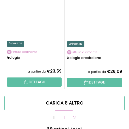
2+1 GRATIS
2+1 GRATIS
Pittura diamante
Pittura diamante
Orologio
Orologio arcobaleno
€23,59
€26,09
a partire da
a partire da
DETTAGLI
DETTAGLI
CARICA 8 ALTRO
P
1
2
a
g
C