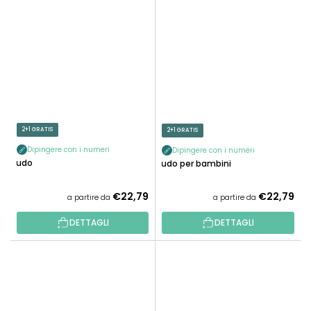
2+1 GRATIS
2+1 GRATIS
Dipingere con i numeri
Dipingere con i numeri
Ludo
Ludo per bambini
€22,79
€22,79
a partire da
a partire da
DETTAGLI
DETTAGLI