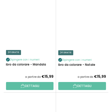
2+1 GRATIS
2+1 GRATIS
Dipingere con i numeri
Dipingere con i numeri
Libro da colorare - Mandala
Libro da colorare - Natale
€15,99
€15,99
a partire da
a partire da
DETTAGLI
DETTAGLI