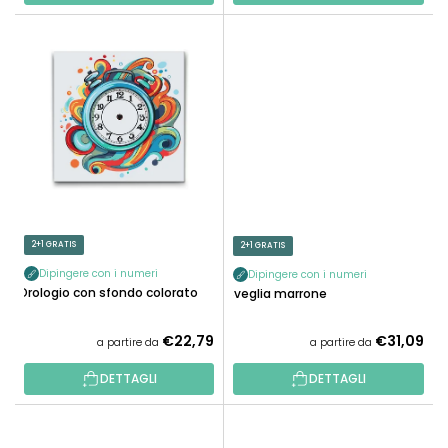
I
2+1 GRATIS
2+1 GRATIS
Dipingere con i numeri
Dipingere con i numeri
Orologio con sfondo colorato
Sveglia marrone
€22,79
€31,09
a partire da
a partire da
DETTAGLI
DETTAGLI