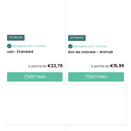
2+1 GRATIS
2+1 GRATIS
Dipingere con i numeri
Dipingere con i numeri
Ludo- Standard
Libro da colorare - Animali
€22,79
€15,99
a partire da
a partire da
DETTAGLI
DETTAGLI