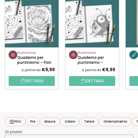
Puntinismo
Puntinismo
Quaderno per
Quaderno per
puntinismo – Fiori
puntinismo –
Animaletti
€9,99
€9,99
a partire da
a partire da
DETTAGLI
DETTAGLI
Filtri
Pre
Misura
Colore
Telaio
Orientamento
T
20 prodotti
O