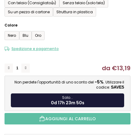
Con telaio (Consigliato👍)
Senza telaio (solo tela)
Su un pezzo di cartone
Struttura in plastica
Colore
Nero
Blu
Oro
Spedizione e pagamento
da
€13,19
Mi
-5%
Non perdete l'opportunità di uno sconto del
. Utilizzare il
codice:
SAVE5
Solo...
0d 17h 23m 49s
AGGIUNGI AL CARRELLO