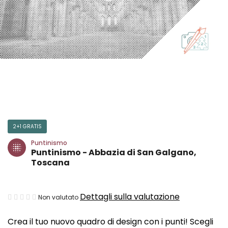
2+1 GRATIS
Puntinismo
Puntinismo - Abbazia di San Galgano,
Toscana
La
Dettagli sulla valutazione
Non valutato
valutazione
Crea il tuo nuovo quadro di design con i punti! Scegli
media