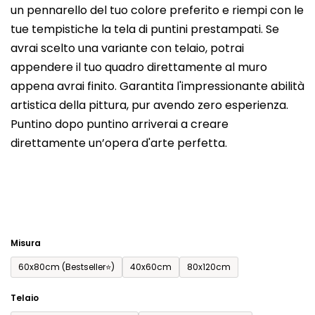
un pennarello del tuo colore preferito e riempi con le
del
tue tempistiche la tela di puntini prestampati. Se
prodotto
avrai scelto una variante con telaio, potrai
è
appendere il tuo quadro direttamente al muro
0,0
appena avrai finito. Garantita l'impressionante abilità
su
artistica della pittura, pur avendo zero esperienza.
5
Puntino dopo puntino arriverai a creare
stelle.
direttamente un’opera d'arte perfetta.
Misura
60x80cm (Bestseller⭐)
40x60cm
80x120cm
Telaio