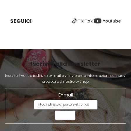
P
I
È
SEGUICI
Tik Tok
Youtube
D
I
P
A
G
I
Iscriviti alla newsletter
N
A
Inserite il vostro indirizzo e-mail e vi invieremo informazioni sui nuovi
prodotti del nostro e-shop.
E-mail
INVIA