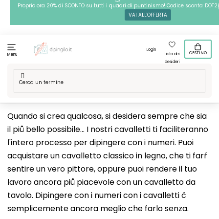
Passa
Proprio ora 20% di SCONTO su tutti i quadri di puntinismo! Codice sconto: DOT2
VAI ALL'OFFERTA
al
contenuto
Login
CESTINO
Lista dei
Menu
desideri
Casa
/
Attrezzi per pittura
/
Cavalletti
Quando si crea qualcosa, si desidera sempre che sia
il piů bello possibile... I nostri cavalletti ti faciliteranno
l'intero processo per dipingere con i numeri. Puoi
acquistare un cavalletto classico in legno, che ti farŕ
sentire un vero pittore, oppure puoi rendere il tuo
lavoro ancora piů piacevole con un cavalletto da
tavolo. Dipingere con i numeri con i cavalletti č
semplicemente ancora meglio che farlo senza.