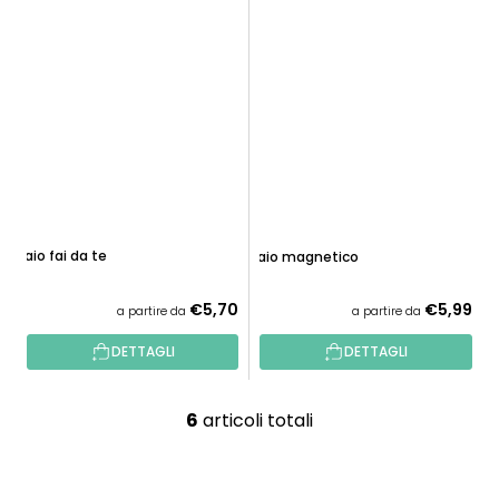
Telaio fai da te
Telaio magnetico
€5,70
€5,99
a partire da
a partire da
DETTAGLI
DETTAGLI
6
articoli totali
C
o
n
P