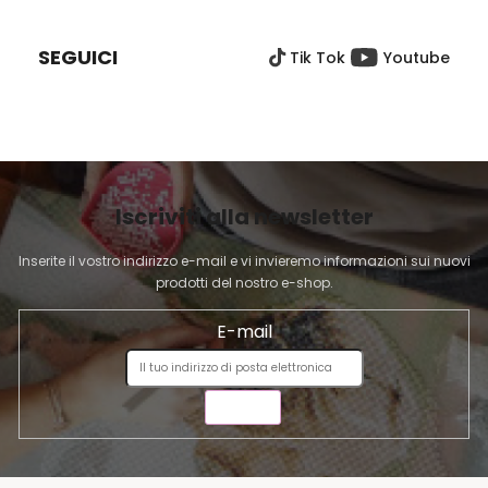
t
I
r
È
o
SEGUICI
Tik Tok
Youtube
D
l
I
l
P
i
A
d
G
e
I
l
Iscriviti alla newsletter
l
N
'
A
Inserite il vostro indirizzo e-mail e vi invieremo informazioni sui nuovi
e
prodotti del nostro e-shop.
l
e
E-mail
n
c
o
INVIA