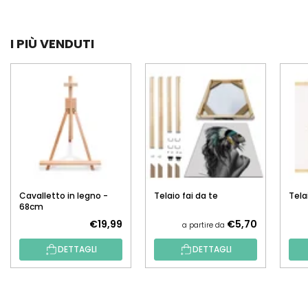
I PIÙ VENDUTI
Cavalletto in legno -
Telaio fai da te
Tela
68cm
€19,99
€5,70
a partire da
DETTAGLI
DETTAGLI