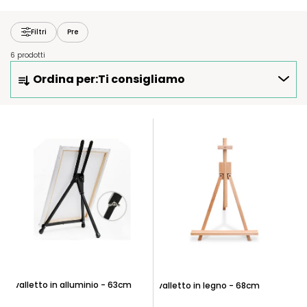
Filtri
Pre
6 prodotti
O
Ordina per:
Ti consigliamo
R
D
I
E
N
L
A
E
M
N
E
C
N
O
T
D
O
E
P
I
R
P
O
Cavalletto in alluminio - 63cm
Cavalletto in legno - 68cm
R
D
O