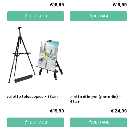
O
€19,99
€19,99
D
T
O
DETTAGLI
DETTAGLI
T
T
I
T
I
Cavalletto telescopico - 83cm
Tavoletta di legno (portatile) -
63x48cm
€19,99
€24,99
DETTAGLI
DETTAGLI