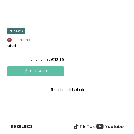
2+1 GRATIS
Puntinismo
Safari
€13,19
a partire da
DETTAGLI
5
articoli totali
C
o
n
P
t
I
r
È
o
SEGUICI
Tik Tok
Youtube
D
l