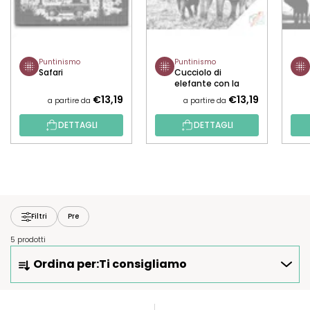
Puntinismo
Puntinismo
Safari
Cucciolo di
elefante con la
madre
€13,19
€13,19
a partire da
a partire da
DETTAGLI
DETTAGLI
Filtri
Pre
5 prodotti
O
Ordina per:
Ti consigliamo
R
D
I