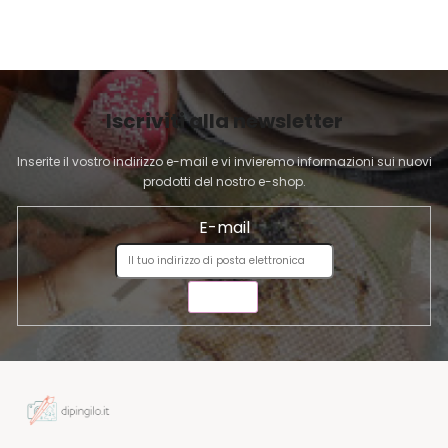
I
l
P
i
A
d
G
e
I
l
Iscriviti alla newsletter
l
N
'
A
Inserite il vostro indirizzo e-mail e vi invieremo informazioni sui nuovi
e
prodotti del nostro e-shop.
l
e
E-mail
n
c
o
INVIA