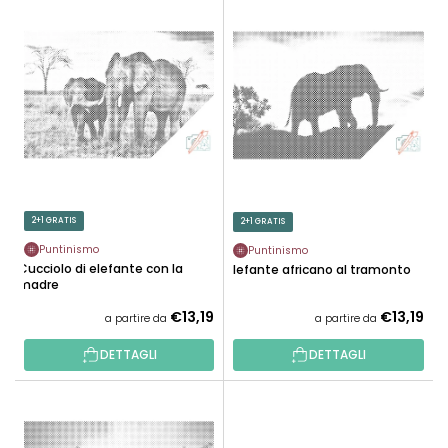
E
N
L
A
E
M
N
E
C
N
O
T
D
O
E
P
I
R
P
2+1 GRATIS
2+1 GRATIS
O
R
D
Puntinismo
Puntinismo
O
Cucciolo di elefante con la
Elefante africano al tramonto
O
madre
D
T
O
€13,19
€13,19
a partire da
a partire da
T
T
I
DETTAGLI
DETTAGLI
T
I