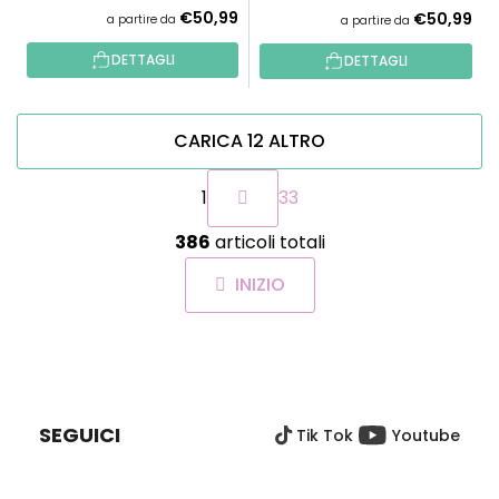
€50,99
€50,99
a partire da
a partire da
DETTAGLI
DETTAGLI
CARICA 12 ALTRO
P
1
33
a
g
C
i
386
articoli totali
o
n
n
a
INIZIO
t
z
r
i
o
o
P
l
n
I
e
l
È
i
SEGUICI
Tik Tok
Youtube
D
d
e
I
l
P