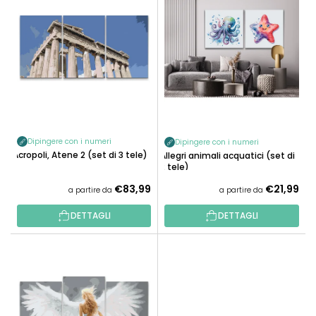
A
E
M
N
E
C
N
O
T
D
O
E
P
I
R
P
O
Dipingere con i numeri
Dipingere con i numeri
R
Acropoli, Atene 2 (set di 3 tele)
D
Allegri animali acquatici (set di
O
2 tele)
O
D
€83,99
€21,99
T
a partire da
a partire da
O
T
T
DETTAGLI
DETTAGLI
I
T
I