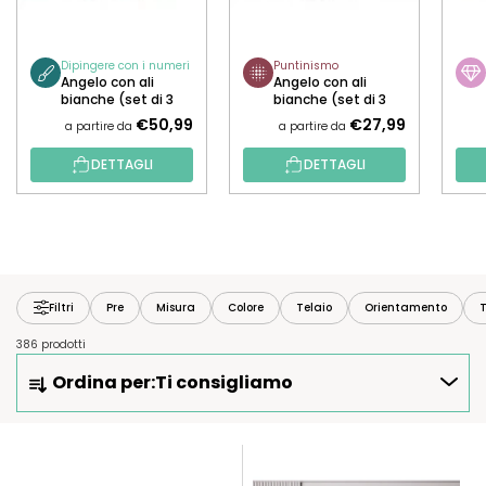
Dipingere con i numeri
Puntinismo
Angelo con ali
Angelo con ali
bianche (set di 3
bianche (set di 3
tele)
tele)
€50,99
€27,99
a partire da
a partire da
DETTAGLI
DETTAGLI
Filtri
Pre
Misura
Colore
Telaio
Orientamento
T
386 prodotti
O
Ordina per:
Ti consigliamo
R
D
I
E
N
L