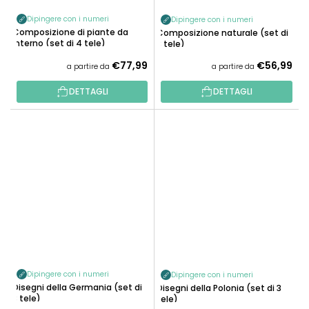
Dipingere con i numeri
Dipingere con i numeri
Composizione di piante da
Composizione naturale (set di
interno (set di 4 tele)
3 tele)
€77,99
€56,99
a partire da
a partire da
DETTAGLI
DETTAGLI
Dipingere con i numeri
Dipingere con i numeri
Disegni della Germania (set di
Disegni della Polonia (set di 3
3 tele)
tele)