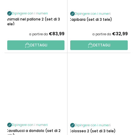
Dipingere con i numeri
Dipingere con i numeri
Animali nel pallone 2 (set di 3
Capibara (set di 3 tele)
tele)
€83,99
€32,99
a partire da
a partire da
DETTAGLI
DETTAGLI
Dipingere con i numeri
Dipingere con i numeri
Cavallucci a dondolo (set di 2
Colosseo 2 (set di 3 tele)