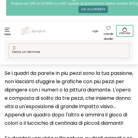
Passa
Proprio ora 20% di SCONTO su tutti i quadri di puntinismo! Codice sconto: DOT2
VAI ALL'OFFERTA
al
contenuto
Login
CESTINO
Lista dei
Menu
desideri
Casa
/
Grafiche di vari pezzi
Se i quadri da parete in piu pezzi sono la tua passione,
non lasciarti sfuggire le grafiche con piu pezzi per
dipingere con i numeri o la pittura diamante. L'opera
e composta di solito da tre pezzi, che insieme danno
vita a un'esposizione di grande impatto visivo...
Appendi un quadro dopo l'altro e ammira il gioco di
colori o il luccichio di centinaia di piccoli diamanti!