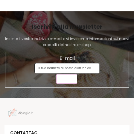
l
A
'
G
e
I
l
Iscriviti alla newsletter
N
e
A
n
Inserite il vostro indirizzo e-mail e vi invieremo informazioni sui nuovi
c
prodotti del nostro e-shop.
o
E-mail
INVIA
CONTATTACI