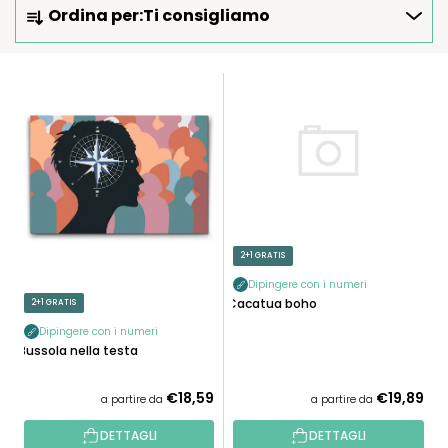
Ordina per:
Ti consigliamo
R
D
I
E
N
L
A
E
M
N
E
C
N
O
T
D
O
E
2+1 GRATIS
P
I
R
Dipingere con i numeri
P
Cacatua boho
2+1 GRATIS
O
R
D
Dipingere con i numeri
O
Bussola nella testa
O
D
T
O
€18,59
€19,89
a partire da
a partire da
T
T
I
DETTAGLI
DETTAGLI
T