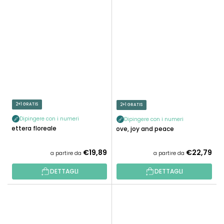
2+1 GRATIS
2+1 GRATIS
Dipingere con i numeri
Dipingere con i numeri
Lettera floreale
Love, joy and peace
€19,89
€22,79
a partire da
a partire da
DETTAGLI
DETTAGLI