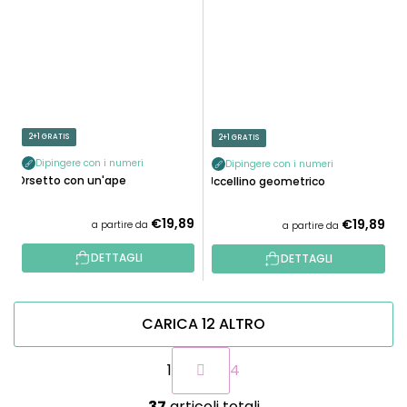
2+1 GRATIS
2+1 GRATIS
Dipingere con i numeri
Dipingere con i numeri
Orsetto con un'ape
Uccellino geometrico
€19,89
€19,89
a partire da
a partire da
DETTAGLI
DETTAGLI
CARICA 12 ALTRO
P
1
4
a
g
C
i
37
articoli totali