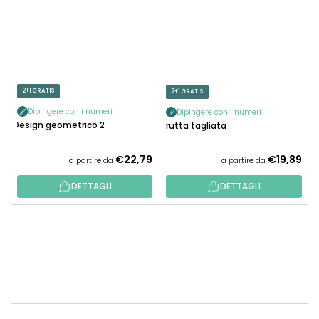
2+1 GRATIS
2+1 GRATIS
Dipingere con i numeri
Dipingere con i numeri
Design geometrico 2
Frutta tagliata
€22,79
€19,89
a partire da
a partire da
DETTAGLI
DETTAGLI