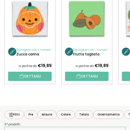
Dipingere con i numeri
Dipingere con i numeri
Zucca carina
Frutta tagliata
€19,89
€19,89
a partire da
a partire da
DETTAGLI
DETTAGLI
Filtri
Pre
Misura
Colore
Telaio
Orientamento
T
37 prodotti
O