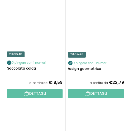
2+1 GRATIS
2+1 GRATIS
Dipingere con i numeri
Dipingere con i numeri
Cioccolata calda
Design geometrico
€18,59
€22,79
a partire da
a partire da
DETTAGLI
DETTAGLI