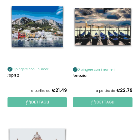
N
L
A
E
M
N
E
C
N
O
T
D
O
E
P
I
R
P
O
Dipingere con i numeri
Dipingere con i numeri
R
Capri 2
D
Venezia
O
O
D
€21,49
€22,79
T
a partire da
a partire da
O
T
T
DETTAGLI
DETTAGLI
I
T
I