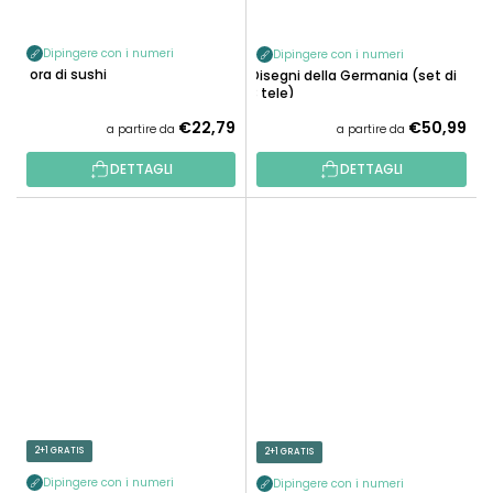
Dipingere con i numeri
Dipingere con i numeri
È ora di sushi
Disegni della Germania (set di
3 tele)
€22,79
€50,99
a partire da
a partire da
DETTAGLI
DETTAGLI
2+1 GRATIS
2+1 GRATIS
Dipingere con i numeri
Dipingere con i numeri