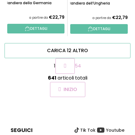
Bandiera della Germania
Bandiera dell’Ungheria
€22,79
€22,79
a partire da
a partire da
DETTAGLI
DETTAGLI
CARICA 12 ALTRO
P
1
54
a
g
C
i
641
articoli totali
o
n
n
a
INIZIO
t
z
r
i
o
o
P
l
n
I
e
l
È
i
SEGUICI
Tik Tok
Youtube
D
d