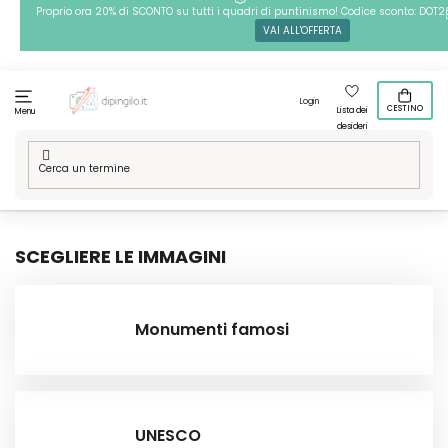
Passa
Proprio ora 20% di SCONTO su tutti i quadri di puntinismo! Codice sconto: DOT2
VAI ALL'OFFERTA
al
contenuto
Login
CESTINO
Lista dei
Menu
desideri
Casa
/
Tecniche
/
Dipingere con i numeri
/
Le nostre grafiche
/
Posti nel mondo
SCEGLIERE LE IMMAGINI
Monumenti famosi
UNESCO