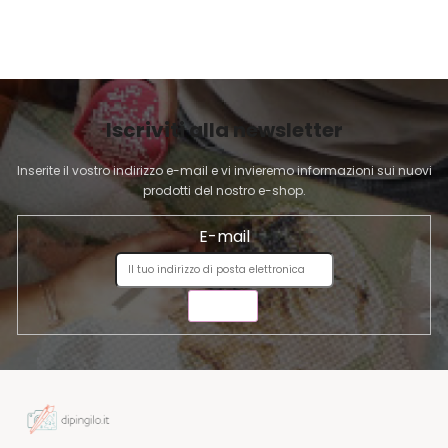
e
I
l
P
l
A
'
G
e
I
l
Iscriviti alla newsletter
N
e
A
n
Inserite il vostro indirizzo e-mail e vi invieremo informazioni sui nuovi
c
prodotti del nostro e-shop.
o
E-mail
INVIA