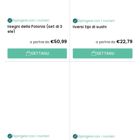
Dipingere con i numeri
Dipingere con i numeri
Disegni della Polonia (set di 3
Diversi tipi di sushi
tele)
€50,99
€22,79
a partire da
a partire da
DETTAGLI
DETTAGLI
Dipingere con i numeri
Dipingere con i numeri