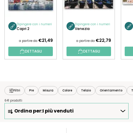
Dipingere con i numeri
Dipingere con i numeri
Capri 2
Venezia
€21,49
€22,79
a partire da
a partire da
DETTAGLI
DETTAGLI
Filtri
Pre
Misura
Colore
Telaio
Orientamento
T
641 prodotti
O
Ordina per:
I più venduti
R
D
I
E