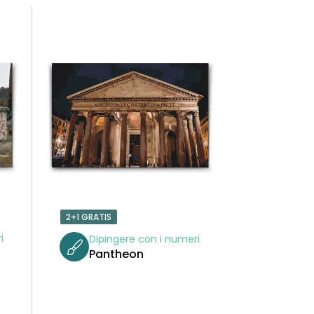
D
I
N
A
M
E
N
2+1 GRATIS
T
i
Dipingere con i numeri
Pantheon
O
P