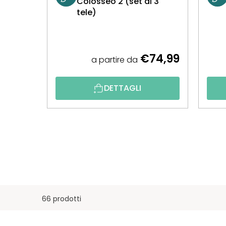
Colosseo 2 (set di 3
tele)
€74,99
a partire da
DETTAGLI
66 prodotti