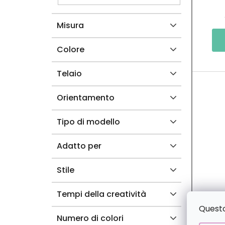
A
R
Misura
L
O
E
D
Colore
O
Telaio
T
Orientamento
T
Tipo di modello
I
Adatto per
Stile
Tempi della creatività
Questo 
Numero di colori
2+