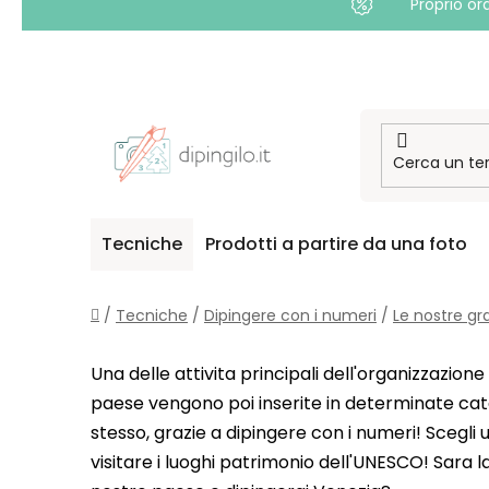
Proprio or
Passa
al
contenuto
Tecniche
Prodotti a partire da una foto
Casa
/
Tecniche
/
Dipingere con i numeri
/
Le nostre gr
Una delle attivita principali dell'organizzazion
paese vengono poi inserite in determinate categ
stesso, grazie a dipingere con i numeri! Scegli
visitare i luoghi patrimonio dell'UNESCO! Sara l