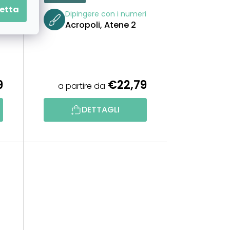
etta
i
Dipingere con i numeri
Acropoli, Atene 2
9
€22,79
a partire da
DETTAGLI