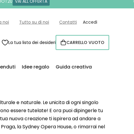
 DOT20
VAI ALL'OFFERTA
a noi
Tutto su di noi
Contatti
Accedi
La tua lista dei desideri
CARRELLO VUOTO
CARRELLO
venduti
Idee regalo
Guida creativa
urale e naturale. Le unicita di ogni singolo
ono essere tutelate! E ora puoi dipingerle tu
a tua nuova creazione ti ispirera ad andare a
 di Praga, la Sydney Opera House, o rimarrai nel