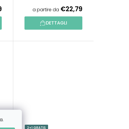
R
9
€22,79
a partire da
O
DETTAGLI
D
O
T
T
I
a.
2+1 GRATIS