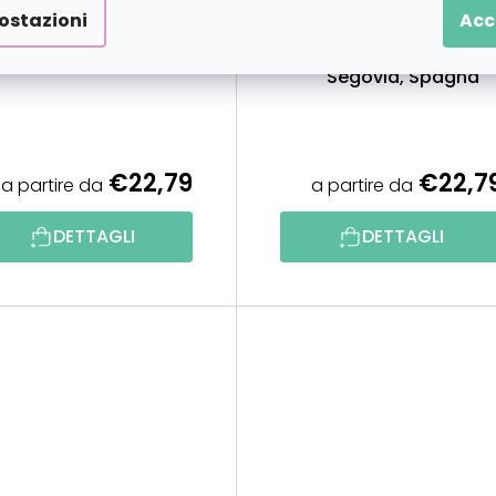
ostazioni
Acc
Dipingere con i numeri
Dipingere con i numer
Pantheon 2
Acquedotto di
Segovia, Spagna
€22,79
€22,7
a partire da
a partire da
DETTAGLI
DETTAGLI