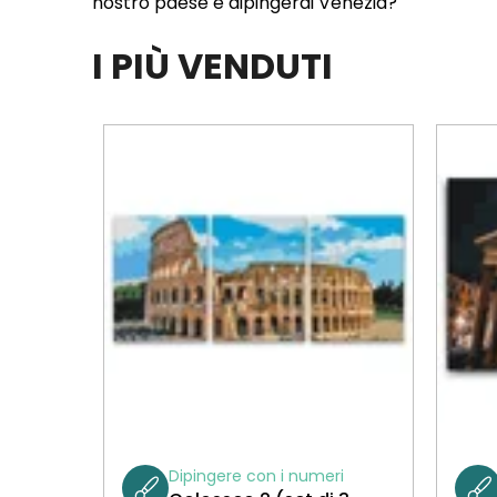
nostro paese e dipingerai Venezia?
I PIÙ VENDUTI
Dipingere con i numeri