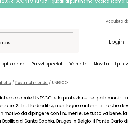
a 20% di SCONTO su tutti i quadri di puntinismo! Codice sconto:
Acquista d
Login
Ispirazione
Prezzi speciali
Vendita
Novita
I piu 
afiche
/
Posti nel mondo
/
UNESCO
e internazionale UNESCO, e la protezione del patrimonio cult
orie. Si tratta di edifici, montagne e intere citta che dev
 un motivo da dipingere con i numeri e, se tutto va bene, l
a Basilica di Santa Sophia, Bruges in Belgio, il Ponte Carlo