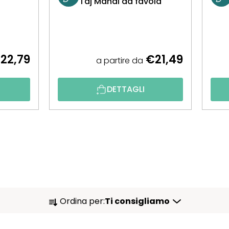
Taj Mahal da favola
22,79
€21,49
a partire da
DETTAGLI
O
Ordina per:
Ti consigliamo
R