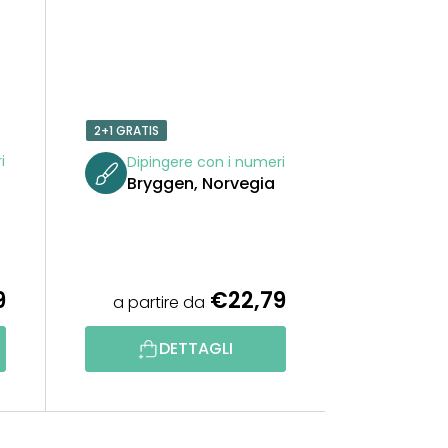
2+1 GRATIS
i
Dipingere con i numeri
Bryggen, Norvegia
9
€22,79
a partire da
DETTAGLI