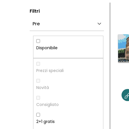
B
E
Filtri
A
L
Pre
R
E
R
N
Disponibile
A
C
L
O
Prezzi speciali
A
D
Novità
T
E
Consigliato
E
I
R
P
2+1 gratis