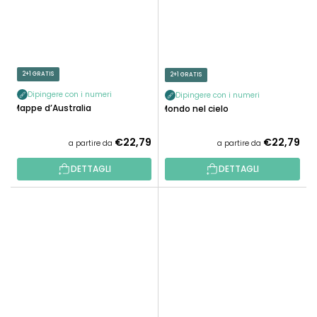
2+1 GRATIS
2+1 GRATIS
Dipingere con i numeri
Dipingere con i numeri
Mappe d’Australia
Mondo nel cielo
€22,79
€22,79
a partire da
a partire da
DETTAGLI
DETTAGLI