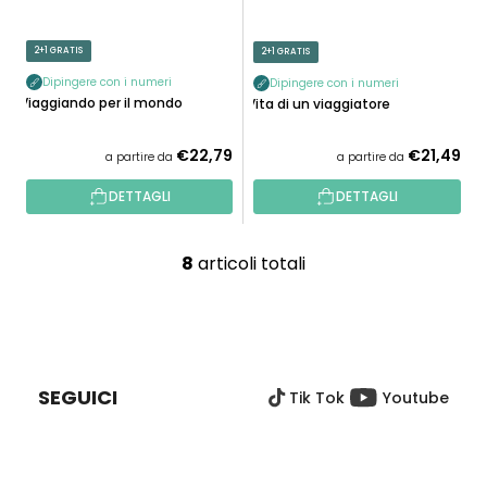
2+1 GRATIS
2+1 GRATIS
Dipingere con i numeri
Dipingere con i numeri
Viaggiando per il mondo
Vita di un viaggiatore
€22,79
€21,49
a partire da
a partire da
DETTAGLI
DETTAGLI
8
articoli totali
C
o
n
P
t
I
r
È
o
SEGUICI
Tik Tok
Youtube
D
l
I
l
P
i
A