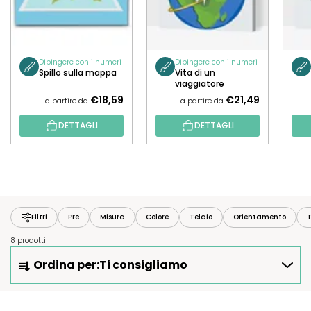
Dipingere con i numeri
Dipingere con i numeri
Spillo sulla mappa
Vita di un
viaggiatore
€18,59
€21,49
a partire da
a partire da
DETTAGLI
DETTAGLI
Filtri
Pre
Misura
Colore
Telaio
Orientamento
T
8 prodotti
O
Ordina per:
Ti consigliamo
R
D
I