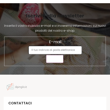
d
G
e
I
l
Iscriviti alla newsletter
l
N
'
A
Inserite il vostro indirizzo e-mail e vi invieremo informazioni sui nuovi
e
prodotti del nostro e-shop.
l
e
E-mail
n
c
o
INVIA
CONTATTACI