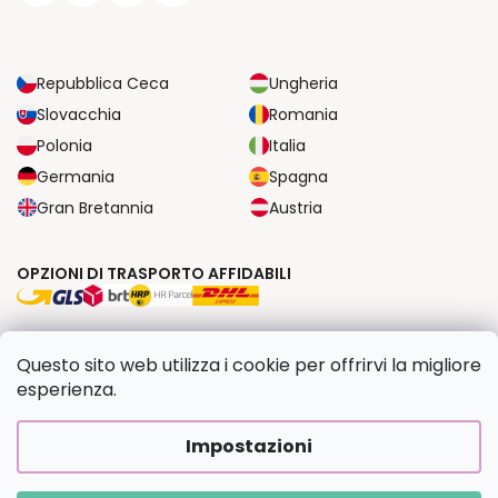
Repubblica Ceca
Ungheria
Slovacchia
Romania
Polonia
Italia
Germania
Spagna
Gran Bretannia
Austria
OPZIONI DI TRASPORTO AFFIDABILI
OPZIONI DI PAGAMENTO SICURE
Questo sito web utilizza i cookie per offrirvi la migliore
esperienza.
Copyright 2026
Dipingilo.it
. Tutti i diritti riservati.
Impostazioni
Creato da Shoptet Premium
|
Upravilo
FV STUDIO