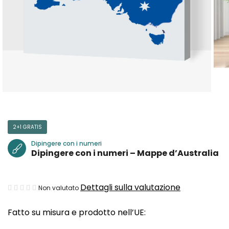
2+1 GRATIS
Dipingere con i numeri
Dipingere con i numeri – Mappe d’Australia
La
Dettagli sulla valutazione
Non valutato
valutazione
Fatto su misura e prodotto nell’UE:
media
del