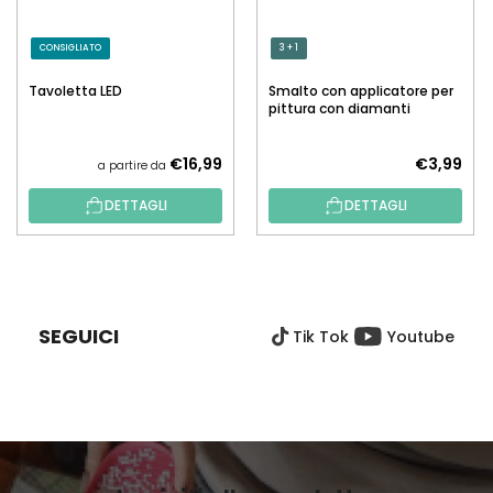
CONSIGLIATO
3 + 1
Tavoletta LED
Smalto con applicatore per
pittura con diamanti
€16,99
€3,99
a partire da
DETTAGLI
DETTAGLI
P
I
È
SEGUICI
Tik Tok
Youtube
D
I
P
A
G
I