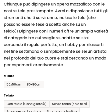
Chiunque può dipingere un’opera mozzafiato con le
prodotto
nostre tele prestampate. Avrai a disposizione tutti gli
è
strumenti che ti serviranno, incluse le tele (che
0,0
possono essere tese a scelta anche su un
su
telaio)! Dipingere con i numeri offre un’ampia varietà
5
di categorie tra cui scegliere, adatte se stai
stelle.
cercando il regalo perfetto, un hobby per rilassarti
nel fine settimana o semplicemente se sei un artista
nel profondo del tuo cuore e stai cercando un modo
per esprimerti creativamente.
Misura
50x50cm
80x80cm
Telaio
Con telaio (Consigliato👍)
Senza telaio (solo tela)
Su un pezzo di cartone
Struttura in plastica