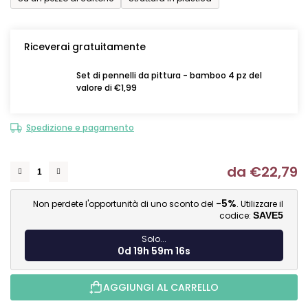
Riceverai gratuitamente
Set di pennelli da pittura - bamboo 4 pz del
valore di €1,99
Spedizione e pagamento
da
€22,79
Mi
-5%
Non perdete l'opportunità di uno sconto del
. Utilizzare il
codice:
SAVE5
Solo...
0d 19h 59m 15s
AGGIUNGI AL CARRELLO