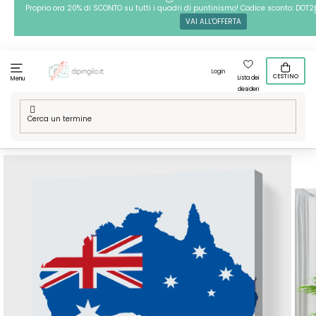
Passa
Proprio ora 20% di SCONTO su tutti i quadri di puntinismo! Codice sconto: DOT2
VAI ALL'OFFERTA
al
contenuto
Login
CESTINO
Lista dei
Menu
desideri
Casa
/
Tecniche
/
Dipingere con i numeri
/
Dipingere con i
numeri – Mappe d’Australia