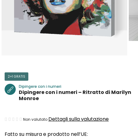
2+1 GRATIS
Dipingere con i numeri
Dipingere con i numeri – Ritratto di Marilyn
Monroe
La
Dettagli sulla valutazione
Non valutato
valutazione
Fatto su misura e prodotto nell’UE:
media