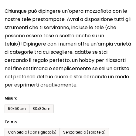
del
Chiunque può dipingere un’opera mozzafiato con le
prodotto
nostre tele prestampate. Avrai a disposizione tutti gli
è
strumenti che ti serviranno, incluse le tele (che
0,0
possono essere tese a scelta anche su un
su
telaio)! Dipingere con i numeri offre un’ampia varietà
5
di categorie tra cui scegliere, adatte se stai
stelle.
cercando il regalo perfetto, un hobby per rilassarti
nel fine settimana o semplicemente se sei un artista
nel profondo del tuo cuore e stai cercando un modo
per esprimerti creativamente.
Misura
50x50cm
80x80cm
Telaio
Con telaio (Consigliato👍)
Senza telaio (solo tela)