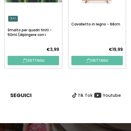
3 + 1
Cavalletto in legno - 68cm
Smalto per quadri finiti -
50ml (dipingere con i
numeri)
€3,99
€19,99
DETTAGLI
DETTAGLI
P
I
È
SEGUICI
Tik Tok
Youtube
D
I
P
A
G