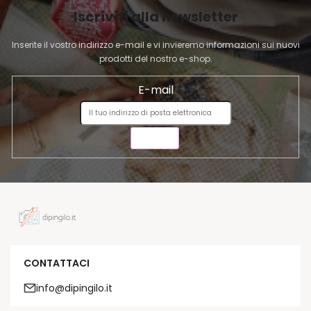
I
Iscriviti alla newsletter
N
A
Inserite il vostro indirizzo e-mail e vi invieremo informazioni sui nuovi
prodotti del nostro e-shop.
E-mail
INVIA
CONTATTACI
info@dipingilo.it