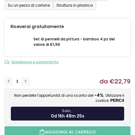
Su un pezzo di cartone
Struttura in plastica
Riceverai gratuitamente
Set di pennelli da pittura - bamboo 4 pz del
valore di €1,99
Spedizione e pagamento
da
€22,79
Mi
-4%
Non perdete l'opportunità di uno sconto del
. Utilizzare il
codice:
PERC4
Solo...
0d 16h 48m 24s
AGGIUNGI AL CARRELLO