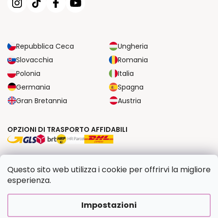
Repubblica Ceca
Ungheria
Slovacchia
Romania
Polonia
Italia
Germania
Spagna
Gran Bretannia
Austria
OPZIONI DI TRASPORTO AFFIDABILI
OPZIONI DI PAGAMENTO SICURE
Questo sito web utilizza i cookie per offrirvi la migliore
esperienza.
Copyright 2026
Dipingilo.it
. Tutti i diritti riservati.
Impostazioni
Creato da Shoptet Premium
|
Upravilo
FV STUDIO