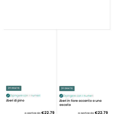
2+1 GRATIS
2+1 GRATIS
Dipingere con i numeri
Dipingere con i numeri
Alberi di pino
Alberi in fiore accanto a una
cascata
€22,79
€22,79
a partire da
a partire da