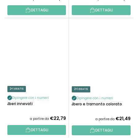
DETTAGLI
DETTAGLI
2+1 GRATIS
2+1 GRATIS
Dipingere con i numeri
Dipingere con i numeri
Alberi innevati
Albero e tramonto colorato
€22,79
€21,49
a partire da
a partire da
DETTAGLI
DETTAGLI