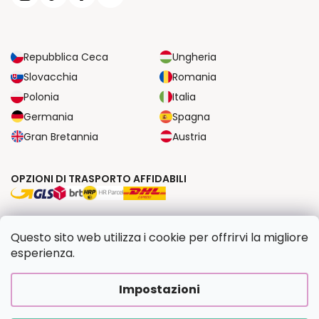
Repubblica Ceca
Ungheria
Slovacchia
Romania
Polonia
Italia
Germania
Spagna
Gran Bretannia
Austria
OPZIONI DI TRASPORTO AFFIDABILI
OPZIONI DI PAGAMENTO SICURE
Questo sito web utilizza i cookie per offrirvi la migliore
esperienza.
Copyright 2026
Dipingilo.it
. Tutti i diritti riservati.
Impostazioni
Creato da Shoptet Premium
|
Upravilo
FV STUDIO