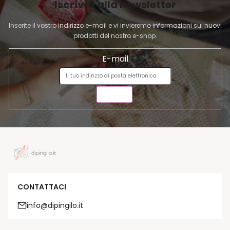
l
Iscriviti alla newsletter
N
e
A
n
Inserite il vostro indirizzo e-mail e vi invieremo informazioni sui nuovi
c
prodotti del nostro e-shop.
o
E-mail
INVIA
CONTATTACI
info@dipingilo.it