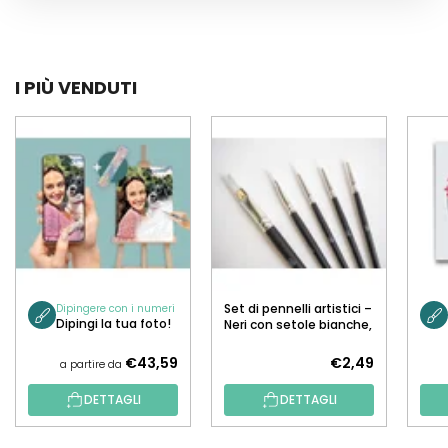
I PIÙ VENDUTI
Set di pennelli artistici –
Dipingere con i numeri
Dipingi la tua foto!
Neri con setole bianche,
5 pz.
€43,59
€2,49
a partire da
DETTAGLI
DETTAGLI