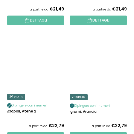
€21,49
€21,49
a partire da
a partire da
DETTAGLI
DETTAGLI
2+1 GRATIS
2+1 GRATIS
Dipingere con i numeri
Dipingere con i numeri
Acropoli, Atene 2
Agrumi, Arancia
€22,79
€22,79
a partire da
a partire da