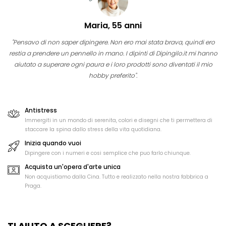
Maria, 55 anni
"Pensavo di non saper dipingere. Non ero mai stata brava, quindi ero
restia a prendere un pennello in mano. I dipinti di Dipingilo.it mi hanno
aiutato a superare ogni paura e i loro prodotti sono diventati il mio
hobby preferito".
Antistress
Immergiti in un mondo di serenita, colori e disegni che ti permettera di
staccare la spina dallo stress della vita quotidiana.
Inizia quando vuoi
Dipingere con i numeri e cosi semplice che puo farlo chiunque.
Acquista un'opera d'arte unica
Non acquistiamo dalla Cina. Tutto e realizzato nella nostra fabbrica a
Praga.
TI AIUTO A SCEGLIERE?