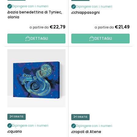
O
R
D
Dipingere con i numeri
Dipingere con i numeri
O
Abazia benedettina di Tyniec,
Acchiappasogni
O
Polonia
D
T
O
€22,79
€21,49
a partire da
a partire da
T
T
I
DETTAGLI
DETTAGLI
T
I
2+1 GRATIS
2+1 GRATIS
Dipingere con i numeri
Dipingere con i numeri
Acquario
Acropoli di Atene