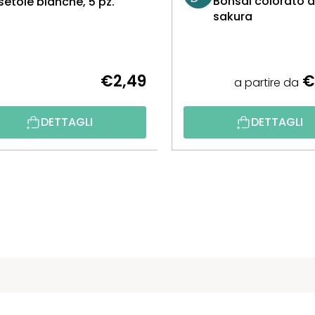
Bonsai colorato d
setole bianche, 5 pz.
sakura
€2,49
€
a partire da
DETTAGLI
DETTAGLI