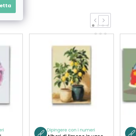
etta
ri
Dipingere con i numeri