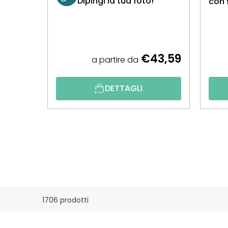
Dipingi la tua foto!
con 
€43,59
a partire da
DETTAGLI
1706 prodotti