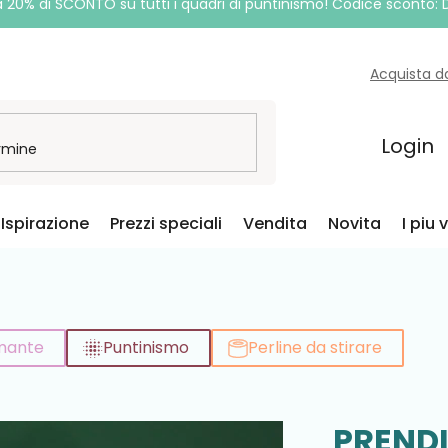
a 20% di SCONTO su tutti i quadri di puntinismo! Codice sconto:
Acquista d
Login
Ispirazione
Prezzi speciali
Vendita
Novita
I piu 
amante
Puntinismo
Perline da stirare
PRENDI