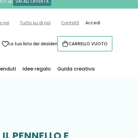
 DOT20
VAI ALL'OFFERTA
a noi
Tutto su di noi
Contatti
Accedi
La tua lista dei desideri
CARRELLO VUOTO
CARRELLO
venduti
Idee regalo
Guida creativa
 IL PENNELLO E