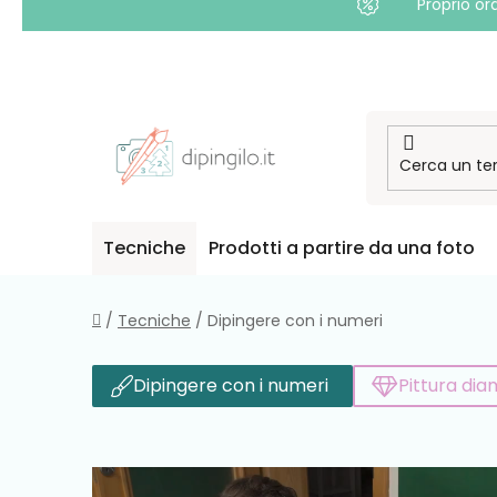
Proprio or
Passa
al
contenuto
Tecniche
Prodotti a partire da una foto
Casa
/
Tecniche
/
Dipingere con i numeri
Dipingere con i numeri
Pittura di