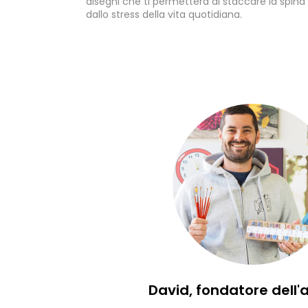
disegni che ti permettera di staccare la spina
dallo stress della vita quotidiana.
David, fondatore dell'