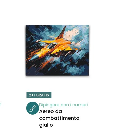
D
I
N
A
M
E
N
2+1 GRATIS
T
i
Dipingere con i numeri
Aereo da
O
combattimento
giallo
P