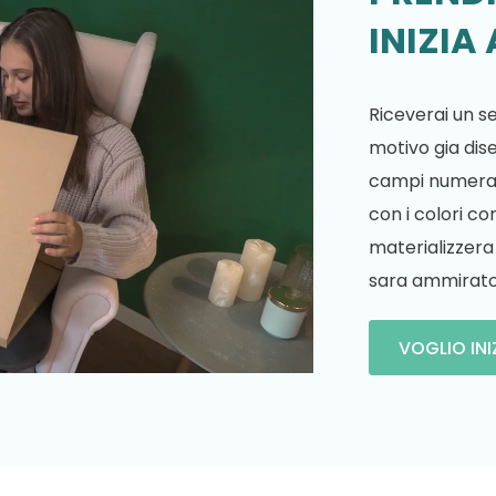
INIZIA
Riceverai un se
motivo gia dis
campi numerati
con i colori co
materializzera
sara ammirato 
VOGLIO INI