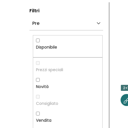
B
E
Filtri
A
L
Pre
R
E
R
N
Disponibile
A
C
L
O
Prezzi speciali
A
D
Novità
2+
T
E
Consigliato
E
I
R
P
Vendita