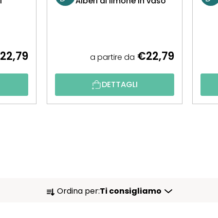
i
Alberi di limone in vaso
22,79
€22,79
a partire da
DETTAGLI
O
Ordina per:
Ti consigliamo
R