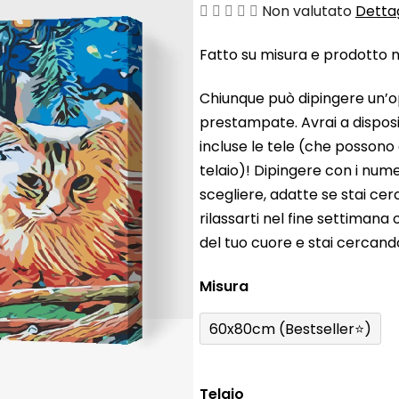
La
Non valutato
Dettag
valutazione
Fatto su misura e prodotto ne
media
del
Chiunque può dipingere un’o
prodotto
prestampate. Avrai a disposiz
è
incluse le tele (che possono
0,0
telaio)! Dipingere con i nume
su
scegliere, adatte se stai ce
5
rilassarti nel fine settiman
stelle.
del tuo cuore e stai cercan
Misura
60x80cm (Bestseller⭐)
Telaio