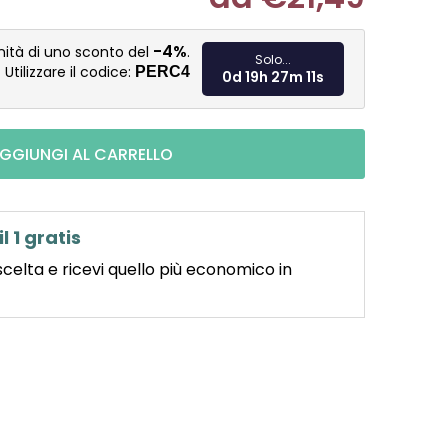
Misura pre
-4%
nità di uno sconto del
.
Solo...
Utilizzare il codice:
PERC4
0d 19h 27m 10s
GGIUNGI AL CARRELLO
il 1 gratis
scelta e ricevi quello più economico in