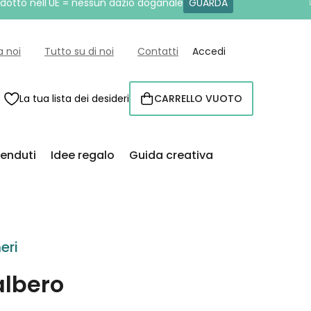
rodotto nell'UE = nessun dazio doganale
GUARDA
a noi
Tutto su di noi
Contatti
Accedi
La tua lista dei desideri
CARRELLO VUOTO
CARRELLO
venduti
Idee regalo
Guida creativa
eri
albero