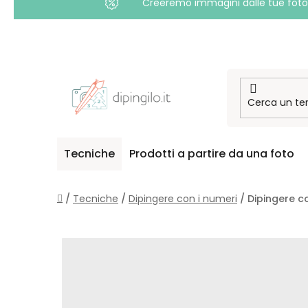
Creeremo immagini dalle tue foto i
Passa
al
contenuto
Tecniche
Prodotti a partire da una foto
Casa
/
Tecniche
/
Dipingere con i numeri
/
Dipingere co