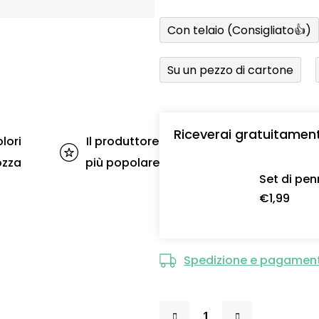
Con telaio (Consigliato👍)
Su un pezzo di cartone
Riceverai gratuitamen
lori
Il produttore
ozza
più popolare
Set di pen
€1,99
Spedizione e pagamen