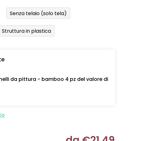
Senza telaio (solo tela)
Struttura in plastica
te
nelli da pittura - bamboo 4 pz del valore di
to
da
€21,49