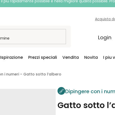
l più rapidamente possibile e nella migliore qualità possibile. P
Acquista d
Login
Ispirazione
Prezzi speciali
Vendita
Novita
I piu 
n i numeri – Gatto sotto l’albero
Dipingere con i num
Gatto sotto l’