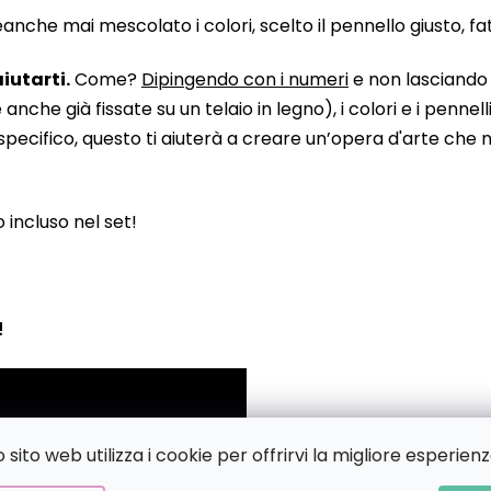
he mai mescolato i colori, scelto il pennello giusto, fatto
iutarti.
Come?
Dipingendo con i numeri
e non lasciando n
 già fissate su un telaio in legno), i colori e i pennelli
pecifico, questo ti aiuterà a creare un’opera d'arte che no
to incluso nel set!
!
sito web utilizza i cookie per offrirvi la migliore esperienz