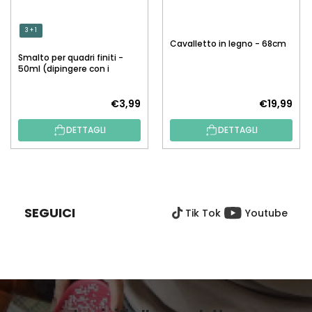
3 + 1
Cavalletto in legno - 68cm
Smalto per quadri finiti -
50ml (dipingere con i
numeri)
€3,99
€19,99
DETTAGLI
DETTAGLI
P
I
È
SEGUICI
Tik Tok
Youtube
D
I
P
A
G
I