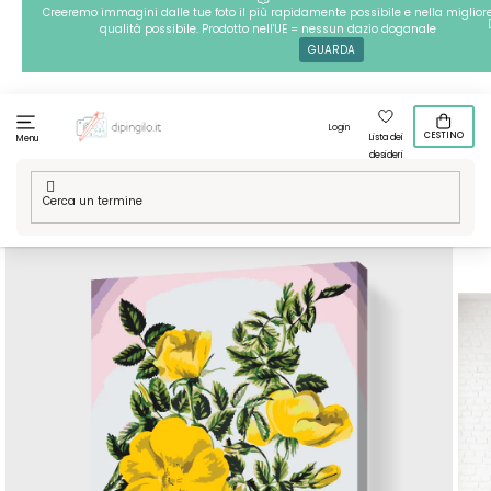
Passa
Creeremo immagini dalle tue foto il più rapidamente possibile e nella miglior
qualità possibile. Prodotto nell'UE = nessun dazio doganale
al
GUARDA
contenuto
Login
CESTINO
Lista dei
Menu
desideri
Casa
/
Tecniche
/
Dipingere con i numeri
/
Dipingere con i
numeri – Fiori vintage III