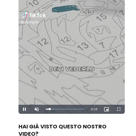
Remaining
-
0:19
Loaded
:
Pause
Unmute
Picture-
Fullscreen
100.00%
in-
Picture
Time
HAI GIÀ VISTO QUESTO NOSTRO
VIDEO?