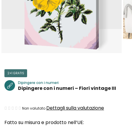
2+1 GRATIS
Dipingere con i numeri
Dipingere con i numeri – Fiori vintage III
La
Dettagli sulla valutazione
Non valutato
valutazione
Fatto su misura e prodotto nell’UE:
media
del