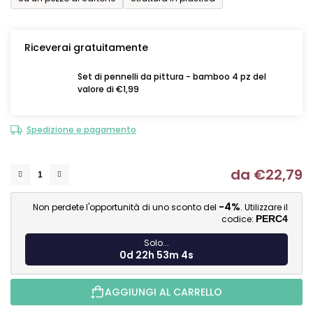
Riceverai gratuitamente
Set di pennelli da pittura - bamboo 4 pz del
valore di €1,99
Spedizione e pagamento
da
€22,79
Mi
-4%
Non perdete l'opportunità di uno sconto del
. Utilizzare il
codice:
PERC4
Solo...
0d 22h 53m 4s
AGGIUNGI AL CARRELLO