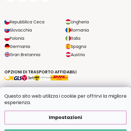
Repubblica Ceca
Ungheria
Slovacchia
Romania
Polonia
Italia
Germania
Spagna
Gran Bretannia
Austria
OPZIONI DI TRASPORTO AFFIDABILI
OPZIONI DI PAGAMENTO SICURE
Questo sito web utilizza i cookie per offrirvi la migliore
esperienza.
Copyright 2026
Dipingilo.it
. Tutti i diritti riservati.
Impostazioni
Creato da Shoptet Premium
|
Upravilo
FV STUDIO