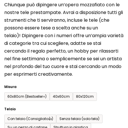
Chiunque può dipingere un’opera mozzafiato con le
prodotto
nostre tele prestampate. Avrai a disposizione tutti gli
è
strumenti che ti serviranno, incluse le tele (che
0,0
possono essere tese a scelta anche su un
su
telaio)! Dipingere con i numeri offre un’ampia varietà
5
di categorie tra cui scegliere, adatte se stai
stelle.
cercando il regalo perfetto, un hobby per rilassarti
nel fine settimana o semplicemente se sei un artista
nel profondo del tuo cuore e stai cercando un modo
per esprimerti creativamente.
Misura
60x80cm (Bestseller⭐)
40x60cm
80x120cm
Telaio
Con telaio (Consigliato👍)
Senza telaio (solo tela)
Su un pezzo di cartone
Struttura in plastica