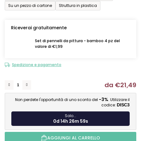
Su un pezzo di cartone
Struttura in plastica
Riceverai gratuitamente
Set di pennelli da pittura - bamboo 4 pz del
valore di €1,99
Spedizione e pagamento
da
€21,49
Mi
-3%
Non perdete l'opportunità di uno sconto del
. Utilizzare il
codice:
DISC3
Solo...
0d 14h 26m 59s
AGGIUNGI AL CARRELLO