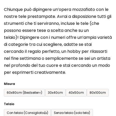
del
Chiunque può dipingere un’opera mozzafiato con le
prodotto
nostre tele prestampate. Avrai a disposizione tutti gli
è
strumenti che ti serviranno, incluse le tele (che
0,0
possono essere tese a scelta anche su un
su
telaio)! Dipingere con i numeri offre un’ampia varietà
5
di categorie tra cui scegliere, adatte se stai
stelle.
cercando il regalo perfetto, un hobby per rilassarti
nel fine settimana o semplicemente se sei un artista
nel profondo del tuo cuore e stai cercando un modo
per esprimerti creativamente.
Misura
60x80cm (Bestseller⭐)
30x40cm
40x50cm
80x100cm
Telaio
Con telaio (Consigliato👍)
Senza telaio (solo tela)