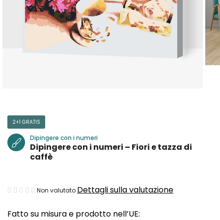
2+1 GRATIS
Dipingere con i numeri
Dipingere con i numeri – Fiori e tazza di
caffè
La
Dettagli sulla valutazione
Non valutato
valutazione
Fatto su misura e prodotto nell’UE:
media