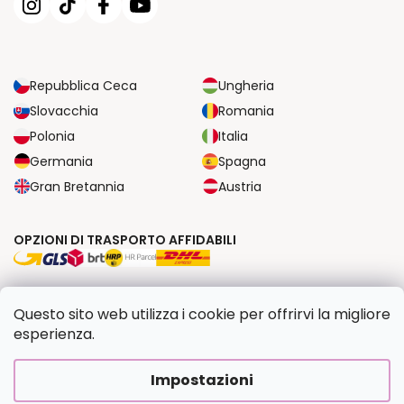
Repubblica Ceca
Ungheria
Slovacchia
Romania
Polonia
Italia
Germania
Spagna
Gran Bretannia
Austria
OPZIONI DI TRASPORTO AFFIDABILI
OPZIONI DI PAGAMENTO SICURE
Questo sito web utilizza i cookie per offrirvi la migliore
esperienza.
Copyright 2026
Dipingilo.it
. Tutti i diritti riservati.
Impostazioni
Creato da Shoptet Premium
|
Upravilo
FV STUDIO