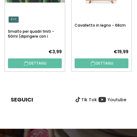
3 + 1
Cavalletto in legno - 68cm
Smalto per quadri finiti -
50ml (dipingere con i
numeri)
€3,99
€19,99
DETTAGLI
DETTAGLI
P
I
È
SEGUICI
Tik Tok
Youtube
D
I
P
A
G