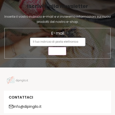
I
Iscriviti alla newsletter
N
A
Inserite il vostro indirizzo e-mail e vi invieremo informazioni sui nuovi
prodotti del nostro e-shop.
E-mail
INVIA
CONTATTACI
info@dipingilo.it