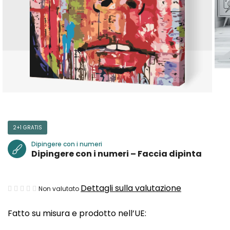
2+1 GRATIS
Dipingere con i numeri
Dipingere con i numeri – Faccia dipinta
La
Dettagli sulla valutazione
Non valutato
valutazione
Fatto su misura e prodotto nell’UE:
media
del