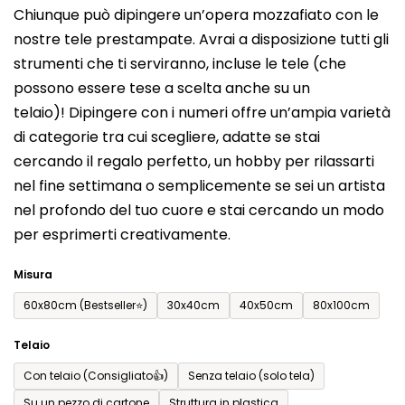
Chiunque può dipingere un’opera mozzafiato con le
prodotto
nostre tele prestampate. Avrai a disposizione tutti gli
è
strumenti che ti serviranno, incluse le tele (che
0,0
possono essere tese a scelta anche su un
su
telaio)! Dipingere con i numeri offre un’ampia varietà
5
di categorie tra cui scegliere, adatte se stai
stelle.
cercando il regalo perfetto, un hobby per rilassarti
nel fine settimana o semplicemente se sei un artista
nel profondo del tuo cuore e stai cercando un modo
per esprimerti creativamente.
Misura
60x80cm (Bestseller⭐)
30x40cm
40x50cm
80x100cm
Telaio
Con telaio (Consigliato👍)
Senza telaio (solo tela)
Su un pezzo di cartone
Struttura in plastica