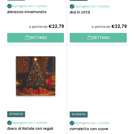
O
R
D
Dipingere con i numeri
Dipingere con i numeri
O
Abbraccio innamorato
Alba in città
O
D
T
O
€22,79
€22,79
a partire da
a partire da
T
T
I
DETTAGLI
DETTAGLI
T
I
2+1 GRATIS
2+1 GRATIS
Dipingere con i numeri
Dipingere con i numeri
Albero di Natale con regali
Animaletto con cuore