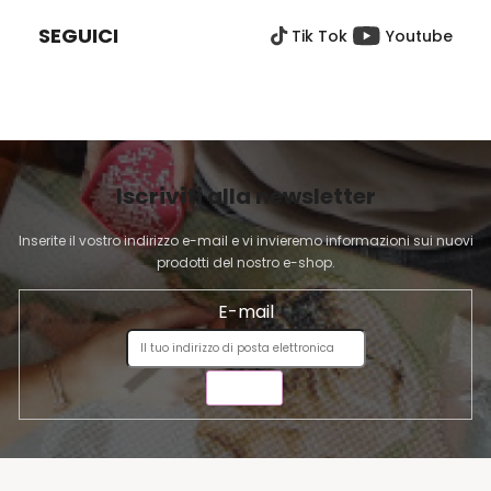
È
i
SEGUICI
Tik Tok
Youtube
D
d
e
I
l
P
l
A
'
G
e
I
l
Iscriviti alla newsletter
N
e
A
n
Inserite il vostro indirizzo e-mail e vi invieremo informazioni sui nuovi
c
prodotti del nostro e-shop.
o
E-mail
INVIA