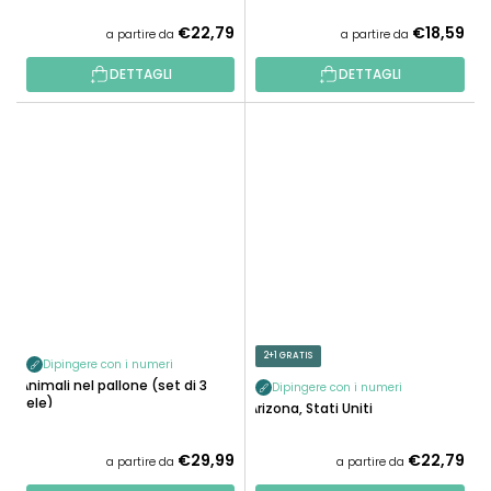
€22,79
€18,59
a partire da
a partire da
DETTAGLI
DETTAGLI
2+1 GRATIS
Dipingere con i numeri
Animali nel pallone (set di 3
Dipingere con i numeri
tele)
Arizona, Stati Uniti
€29,99
€22,79
a partire da
a partire da