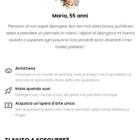
Maria, 55 anni
"Pensavo di non saper dipingere. Non ero mai stata brava, quindi ero
restia a prendere un pennello in mano. I dipinti di Dipingilo.it mi hanno
aiutato a superare ogni paura e i loro prodotti sono diventati il mio
hobby preferito".
Antistress
Immergiti in un mondo di serenita, colori e disegni che ti permettera di
staccare la spina dallo stress della vita quotidiana.
Inizia quando vuoi
Dipingere con i numeri e cosi semplice che puo farlo chiunque.
Acquista un'opera d'arte unica
Non acquistiamo dalla Cina. Tutto e realizzato nella nostra fabbrica a
Praga.
TI AIUTO A SCEGLIERE?