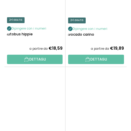
2+1 GRATIS
2+1 GRATIS
Dipingere con i numeri
Dipingere con i numeri
Autobus hippie
Avocado carino
€18,59
€19,89
a partire da
a partire da
DETTAGLI
DETTAGLI