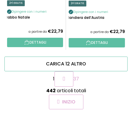
2+1 GRATIS
2+1 GRATIS
Dipingere con i numeri
Dipingere con i numeri
Babbo Natale
Bandiera dell’Austria
€22,79
€22,79
a partire da
a partire da
DETTAGLI
DETTAGLI
CARICA 12 ALTRO
P
1
37
a
g
C
i
442
articoli totali
o
n
n
a
INIZIO
t
z
r
i
o
o
P
l
n
I
e
l