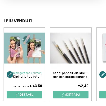
I PIÙ VENDUTI
Set di pennelli artistici –
Dipingere con i numeri
Dipingi la tua foto!
Neri con setole bianche,
5 pz.
€43,59
€2,49
a partire da
DETTAGLI
DETTAGLI