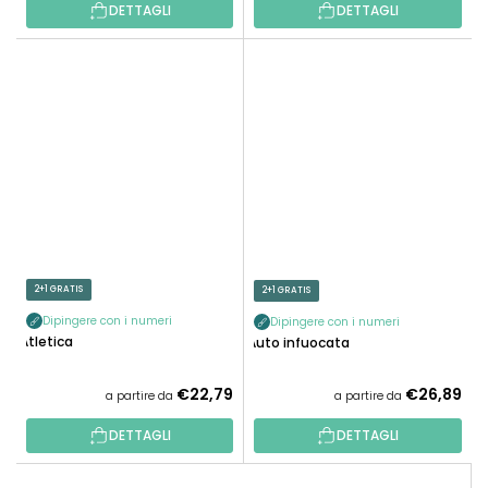
DETTAGLI
DETTAGLI
2+1 GRATIS
2+1 GRATIS
Dipingere con i numeri
Dipingere con i numeri
Atletica
Auto infuocata
€22,79
€26,89
a partire da
a partire da
DETTAGLI
DETTAGLI