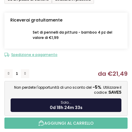
Riceverai gratuitamente
Set di pennelli da pittura - bamboo 4 pz del
valore di €1,99
Spedizione e pagamento
da
€21,49
Mi
-5%
Non perdete l'opportunità di uno sconto del
. Utilizzare il
codice:
SAVE5
Solo...
0d 18h 24m 32s
AGGIUNGI AL CARRELLO