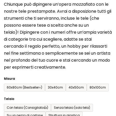
Chiunque può dipingere un’opera mozzafiato con le
prodotto
nostre tele prestampate. Avrai a disposizione tutti gli
è
strumenti che ti serviranno, incluse le tele (che
0,0
possono essere tese a scelta anche su un
su
telaio)! Dipingere con i numeri offre un’ampia varietà
5
di categorie tra cui scegliere, adatte se stai
stelle.
cercando il regalo perfetto, un hobby per rilassarti
nel fine settimana o semplicemente se sei un artista
nel profondo del tuo cuore e stai cercando un modo
per esprimerti creativamente.
Misura
60x80cm (Bestseller⭐)
30x40cm
40x50cm
80x100cm
Telaio
Con telaio (Consigliato👍)
Senza telaio (solo tela)
Su un pezzo di cartone
Struttura in plastica