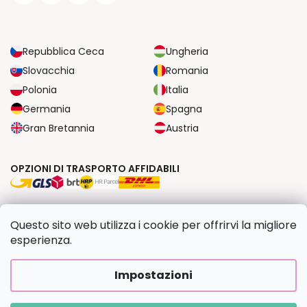
Repubblica Ceca
Ungheria
Slovacchia
Romania
Polonia
Italia
Germania
Spagna
Gran Bretannia
Austria
OPZIONI DI TRASPORTO AFFIDABILI
OPZIONI DI PAGAMENTO SICURE
Questo sito web utilizza i cookie per offrirvi la migliore
esperienza.
Copyright 2026
Dipingilo.it
. Tutti i diritti riservati.
Impostazioni
Creato da Shoptet Premium
|
Upravilo
FV STUDIO