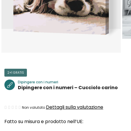
2+1 GRATIS
Dipingere con i numeri
Dipingere con i numeri – Cucciolo carino
La
Dettagli sulla valutazione
Non valutato
valutazione
Fatto su misura e prodotto nell’UE:
media
del