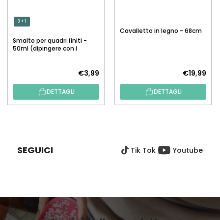
3 + 1
Cavalletto in legno - 68cm
Smalto per quadri finiti -
50ml (dipingere con i
numeri)
€3,99
€19,99
DETTAGLI
DETTAGLI
P
I
È
SEGUICI
Tik Tok
Youtube
D
I
P
A
G
I