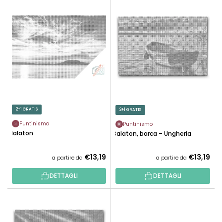
E
N
L
A
E
M
N
E
C
N
O
T
D
O
E
P
I
R
P
2+1 GRATIS
2+1 GRATIS
O
R
D
Puntinismo
Puntinismo
O
Balaton
Balaton, barca – Ungheria
O
D
T
O
€13,19
€13,19
a partire da
a partire da
T
T
I
DETTAGLI
DETTAGLI
T
I