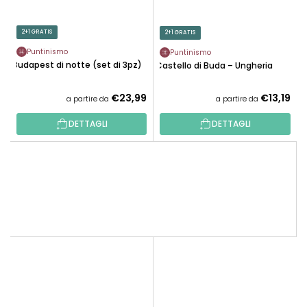
2+1 GRATIS
2+1 GRATIS
Puntinismo
Puntinismo
Budapest di notte (set di 3pz)
Castello di Buda – Ungheria
€23,99
€13,19
a partire da
a partire da
DETTAGLI
DETTAGLI