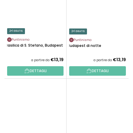
2+1 GRATIS
2+1 GRATIS
Puntinismo
Puntinismo
Basilica di S. Stefano, Budapest
Budapest di notte
€13,19
€13,19
a partire da
a partire da
DETTAGLI
DETTAGLI