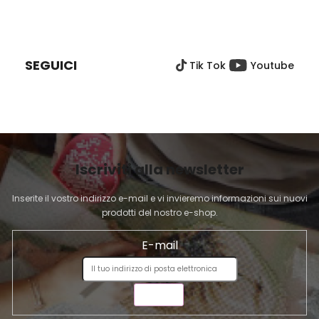
o
o
P
l
n
I
e
l
È
i
SEGUICI
Tik Tok
Youtube
D
d
e
I
l
P
l
A
'
G
e
I
l
Iscriviti alla newsletter
N
e
A
n
Inserite il vostro indirizzo e-mail e vi invieremo informazioni sui nuovi
c
prodotti del nostro e-shop.
o
E-mail
INVIA