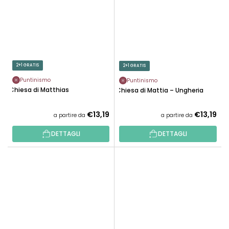
2+1 GRATIS
2+1 GRATIS
Puntinismo
Puntinismo
Chiesa di Matthias
Chiesa di Mattia – Ungheria
€13,19
€13,19
a partire da
a partire da
DETTAGLI
DETTAGLI