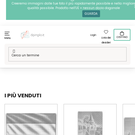
Passa
Creeremo immagini dalle tue foto il più rapidamente possibile e nella miglior
qualità possibile. Prodotto nell'UE = nessun dazio doganale
al
GUARDA
contenuto
Login
CESTINO
Lista dei
Menu
desideri
Casa
/
Tecniche
/
Puntinismo
/
Le nostre grafiche
/
Posti nel
mondo
/
Europa
/
Ungheria
I PIÙ VENDUTI