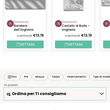
Puntinismo
Puntinismo
Bandiera
Castello di Buda –
dell’Ungheria
Ungheria
€13,19
€13,19
a partire da
a partire da
DETTAGLI
DETTAGLI
Filtri
Pre
Misura
Telaio
Orientamento
Tipo di mode
20 prodotti
O
Ordina per:
Ti consigliamo
R
D
I