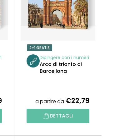
A
M
E
N
2+1 GRATIS
T
i
Dipingere con i numeri
Arco di trionfo di
O
Barcellona
P
R
9
€22,79
a partire da
O
DETTAGLI
D
O