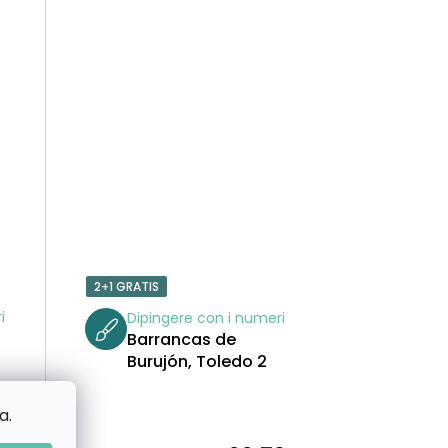
T
T
I
2+1 GRATIS
i
Dipingere con i numeri
Barrancas de
Burujón, Toledo 2
a.