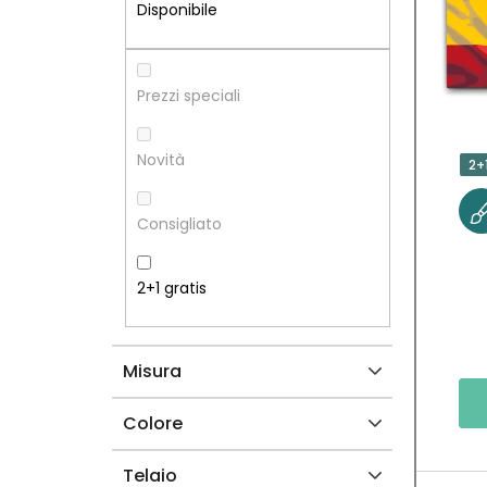
R
N
Disponibile
A
C
L
O
Prezzi speciali
A
D
Novità
2+
T
E
Consigliato
E
I
R
P
2+1 gratis
A
R
Misura
L
O
E
D
Colore
O
Telaio