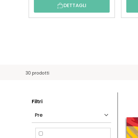
DETTAGLI
30 prodotti
B
E
Filtri
A
L
Pre
R
E