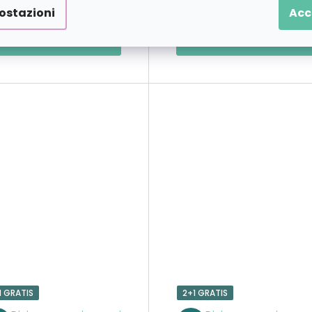
€22,79
€22,7
a partire da
a partire da
ostazioni
Acc
DETTAGLI
DETTAGLI
1 GRATIS
2+1 GRATIS