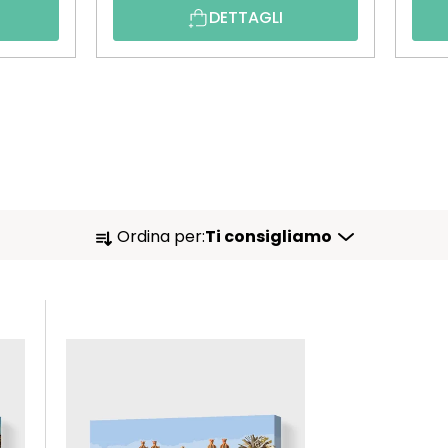
DETTAGLI
O
Ordina per:
Ti consigliamo
R
D
I
N