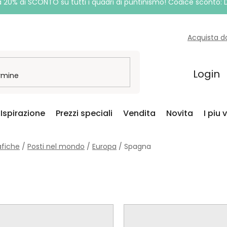
a 20% di SCONTO su tutti i quadri di puntinismo! Codice sconto:
Acquista d
Login
Ispirazione
Prezzi speciali
Vendita
Novita
I piu 
afiche
/
Posti nel mondo
/
Europa
/
Spagna