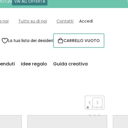
 DOT20
VAI ALL'OFFERTA
a noi
Tutto su di noi
Contatti
Accedi
La tua lista dei desideri
CARRELLO VUOTO
CARRELLO
venduti
Idee regalo
Guida creativa