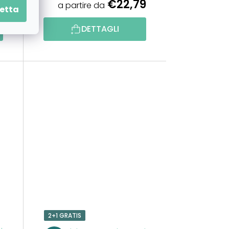
9
€22,79
a partire da
etta
DETTAGLI
2+1 GRATIS