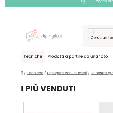
Proprio or
Passa
al
contenuto
Tecniche
Prodotti a partire da una foto
Casa
/
Tecniche
/
Dipingere con i numeri
/
Le nostre gr
I PIÙ VENDUTI