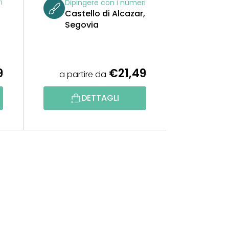
i
Dipingere con i numeri
Castello di Alcazar,
Segovia
9
€21,49
a partire da
DETTAGLI