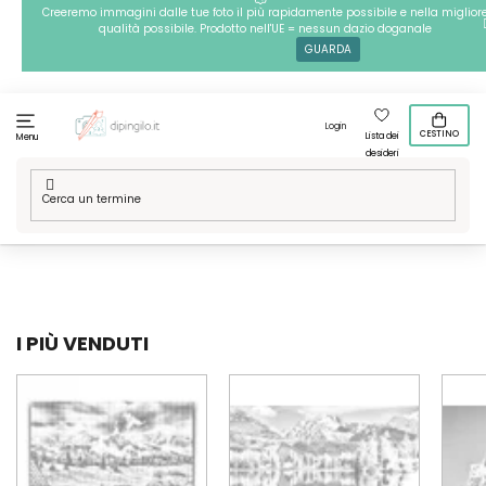
Passa
Creeremo immagini dalle tue foto il più rapidamente possibile e nella miglior
qualità possibile. Prodotto nell'UE = nessun dazio doganale
al
GUARDA
contenuto
Login
CESTINO
Lista dei
Menu
desideri
Casa
/
Tecniche
/
Puntinismo
/
Le nostre grafiche
/
Posti nel
mondo
/
Europa
/
Slovacchia
I PIÙ VENDUTI