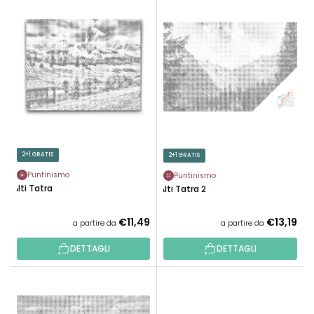
E
N
L
A
E
M
N
E
C
N
O
T
D
O
E
P
I
R
P
2+1 GRATIS
2+1 GRATIS
O
R
D
Puntinismo
Puntinismo
O
Alti Tatra
Alti Tatra 2
O
D
T
O
€11,49
€13,19
a partire da
a partire da
T
T
I
DETTAGLI
DETTAGLI
T
I