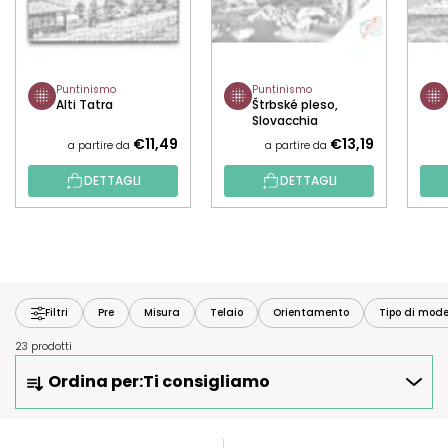
Puntinismo
Puntinismo
Alti Tatra
Štrbské pleso,
Slovacchia
€11,49
€13,19
a partire da
a partire da
DETTAGLI
DETTAGLI
Filtri
Pre
Misura
Telaio
Orientamento
Tipo di mode
23 prodotti
O
Ordina per:
Ti consigliamo
R
D
I