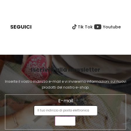
o
o
P
l
n
I
e
l
È
i
SEGUICI
Tik Tok
Youtube
D
d
e
I
l
P
l
A
'
G
e
I
l
Iscriviti alla newsletter
N
e
A
n
Inserite il vostro indirizzo e-mail e vi invieremo informazioni sui nuovi
c
prodotti del nostro e-shop.
o
E-mail
INVIA