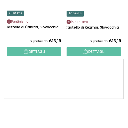
2+1 GRATIS
2+1 GRATIS
Puntinismo
Puntinismo
Castello di Čabrad, Slovacchia
Castello di Kežmar, Slovacchia
€13,19
€13,19
a partire da
a partire da
DETTAGLI
DETTAGLI