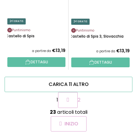
2+1 GRATIS
2+1 GRATIS
Puntinismo
Puntinismo
Castello di Spis
Castello di Spis 3, Slovacchia
€13,19
€13,19
a partire da
a partire da
DETTAGLI
DETTAGLI
CARICA 11 ALTRO
P
1
2
a
g
C
i
23
articoli totali
o
n
n
a
INIZIO
t
z
r
i