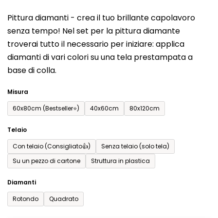
del
Pittura diamanti - crea il tuo brillante capolavoro
prodotto
senza tempo! Nel set per la pittura diamante
è
troverai tutto il necessario per iniziare: applica
0,0
diamanti di vari colori su una tela prestampata a
su
base di colla.
5
stelle.
Misura
60x80cm (Bestseller⭐)
40x60cm
80x120cm
Telaio
Con telaio (Consigliato👍)
Senza telaio (solo tela)
Su un pezzo di cartone
Struttura in plastica
Diamanti
Rotondo
Quadrato