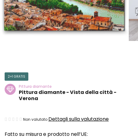
2+1 GRATIS
Pittura diamante
Pittura diamante - Vista della città -
Verona
La
Dettagli sulla valutazione
Non valutato
valutazione
Fatto su misura e prodotto nell’UE:
media