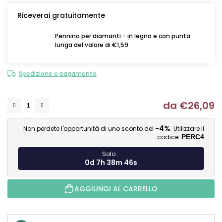
Riceverai gratuitamente
Pennino per diamanti - in legno e con punta
lunga del valore di €1,59
Spedizione e pagamento
da
€26,09
Mi
-4%
Non perdete l'opportunità di uno sconto del
. Utilizzare il
codice:
PERC4
Solo...
0d 7h 38m 45s
AGGIUNGI AL CARRELLO