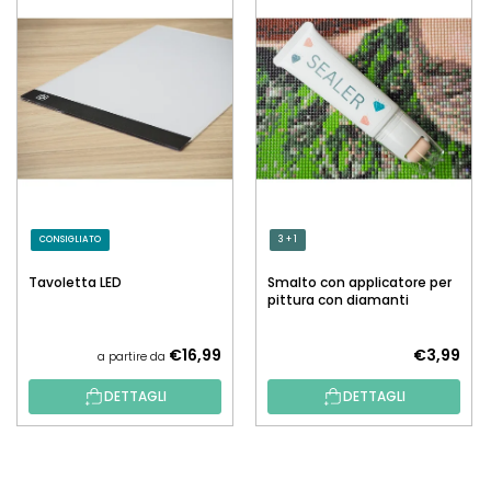
CONSIGLIATO
3 + 1
Tavoletta LED
Smalto con applicatore per
pittura con diamanti
€16,99
€3,99
a partire da
DETTAGLI
DETTAGLI
P
I