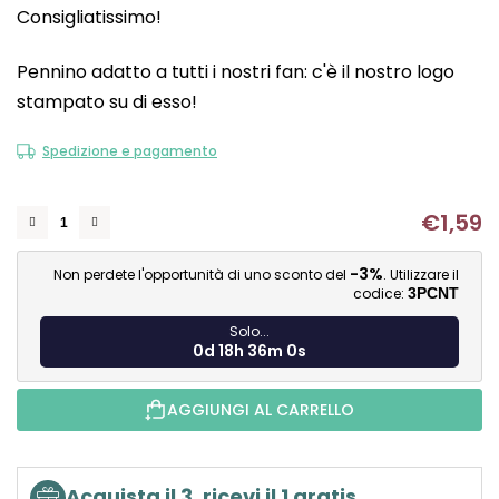
Consigliatissimo!
è
0,0
Pennino adatto a tutti i nostri fan: c'è il nostro logo
su
stampato su di esso!
5
stelle.
Spedizione e pagamento
€1,59
Mi
-3%
Non perdete l'opportunità di uno sconto del
. Utilizzare il
codice:
3PCNT
Solo...
0d 18h 35m 59s
AGGIUNGI AL CARRELLO
Acquista il 3, ricevi il 1 gratis