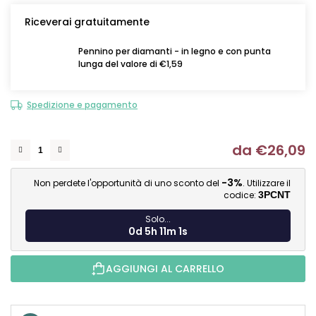
Riceverai gratuitamente
Pennino per diamanti - in legno e con punta
lunga del valore di €1,59
Spedizione e pagamento
da
€26,09
Mi
-3%
Non perdete l'opportunità di uno sconto del
. Utilizzare il
codice:
3PCNT
Solo...
0d 5h 11m 0s
AGGIUNGI AL CARRELLO