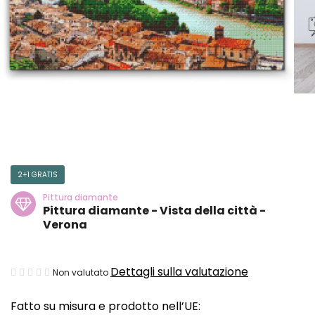
2+1 GRATIS
Pittura diamante
Pittura diamante - Vista della città -
Verona
La
Dettagli sulla valutazione
Non valutato
valutazione
Fatto su misura e prodotto nell’UE:
media