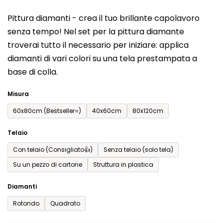
del
Pittura diamanti - crea il tuo brillante capolavoro
prodotto
senza tempo! Nel set per la pittura diamante
è
troverai tutto il necessario per iniziare: applica
0,0
diamanti di vari colori su una tela prestampata a
su
base di colla.
5
stelle.
Misura
60x80cm (Bestseller⭐)
40x60cm
80x120cm
Telaio
Con telaio (Consigliato👍)
Senza telaio (solo tela)
Su un pezzo di cartone
Struttura in plastica
Diamanti
Rotondo
Quadrato