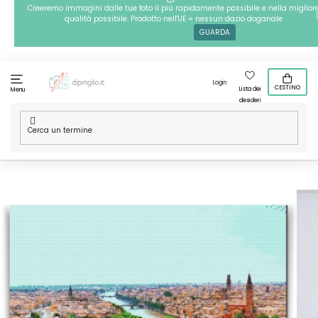
Passa
Creeremo immagini dalle tue foto il più rapidamente possibile e nella miglior
qualità possibile. Prodotto nell'UE = nessun dazio doganale
al
GUARDA
contenuto
Login
CESTINO
Lista dei
Menu
desideri
Casa
/
Il meglio dell'Italia
/
Pittura diamante - Vista della città
- Verona