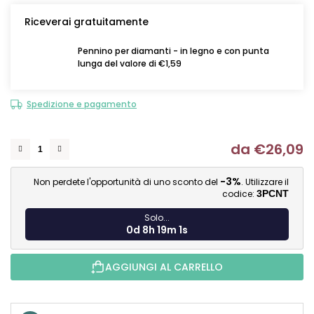
Riceverai gratuitamente
Pennino per diamanti - in legno e con punta
lunga del valore di €1,59
Spedizione e pagamento
da
€26,09
Mi
-3%
Non perdete l'opportunità di uno sconto del
. Utilizzare il
codice:
3PCNT
Solo...
0d 8h 19m 0s
AGGIUNGI AL CARRELLO