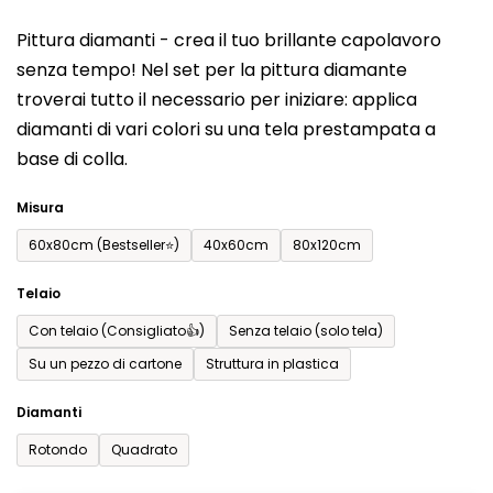
del
Pittura diamanti - crea il tuo brillante capolavoro
prodotto
senza tempo! Nel set per la pittura diamante
è
troverai tutto il necessario per iniziare: applica
0,0
diamanti di vari colori su una tela prestampata a
su
base di colla.
5
stelle.
Misura
60x80cm (Bestseller⭐)
40x60cm
80x120cm
Telaio
Con telaio (Consigliato👍)
Senza telaio (solo tela)
Su un pezzo di cartone
Struttura in plastica
Diamanti
Rotondo
Quadrato