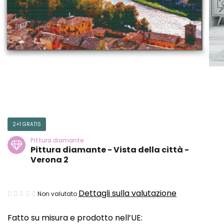
2+1 GRATIS
Pittura diamante
Pittura diamante - Vista della città -
Verona 2
La
Dettagli sulla valutazione
Non valutato
valutazione
Fatto su misura e prodotto nell’UE:
media