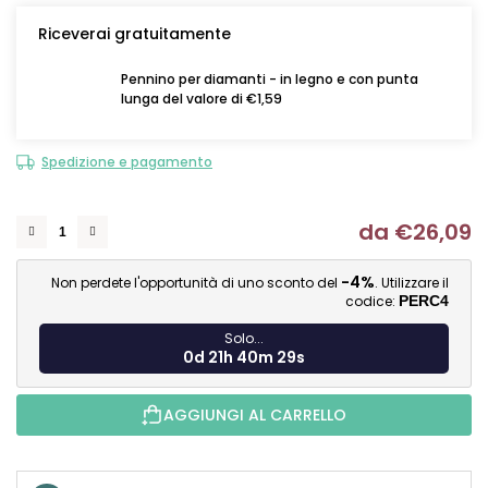
Riceverai gratuitamente
Pennino per diamanti - in legno e con punta
lunga del valore di €1,59
Spedizione e pagamento
da
€26,09
Mi
-4%
Non perdete l'opportunità di uno sconto del
. Utilizzare il
codice:
PERC4
Solo...
0d 21h 40m 28s
AGGIUNGI AL CARRELLO