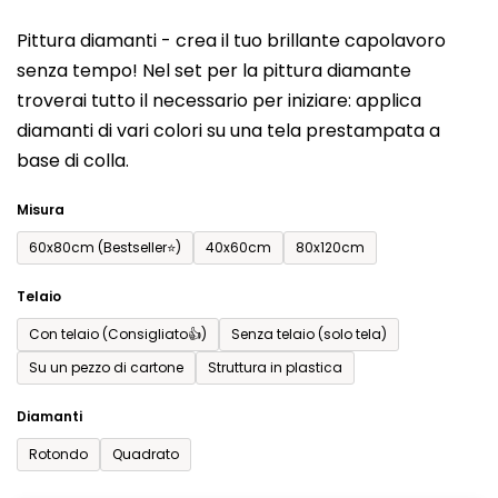
del
Pittura diamanti - crea il tuo brillante capolavoro
prodotto
senza tempo! Nel set per la pittura diamante
è
troverai tutto il necessario per iniziare: applica
0,0
diamanti di vari colori su una tela prestampata a
su
base di colla.
5
stelle.
Misura
60x80cm (Bestseller⭐)
40x60cm
80x120cm
Telaio
Con telaio (Consigliato👍)
Senza telaio (solo tela)
Su un pezzo di cartone
Struttura in plastica
Diamanti
Rotondo
Quadrato