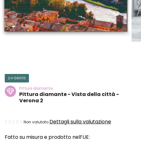
2+1 GRATIS
Pittura diamante
Pittura diamante - Vista della città -
Verona 2
La
Dettagli sulla valutazione
Non valutato
valutazione
Fatto su misura e prodotto nell’UE:
media