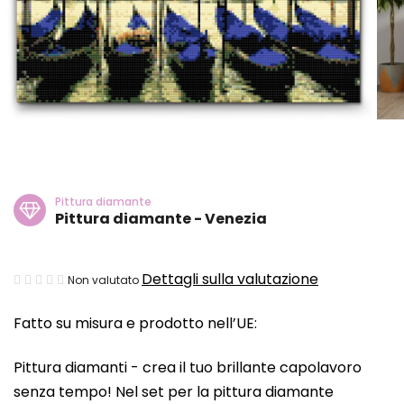
Pittura diamante
Pittura diamante - Venezia
La
Dettagli sulla valutazione
Non valutato
valutazione
Fatto su misura e prodotto nell’UE:
media
del
Pittura diamanti - crea il tuo brillante capolavoro
prodotto
senza tempo! Nel set per la pittura diamante
è