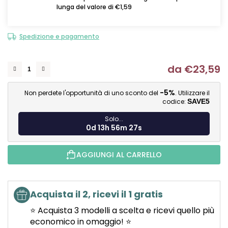
lunga del valore di €1,59
Spedizione e pagamento
da
€23,59
Mi
-5%
Non perdete l'opportunità di uno sconto del
. Utilizzare il
codice:
SAVE5
Solo...
0d 13h 56m 26s
AGGIUNGI AL CARRELLO
Acquista il 2, ricevi il 1 gratis
⭐ Acquista 3 modelli a scelta e ricevi quello più
economico in omaggio! ⭐