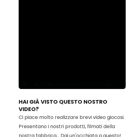
Loaded
:
Unmute
100.00%
HAI GIÀ VISTO QUESTO NOSTRO
VIDEO?
Ci piace molto realizzare brevi video giocosi.
Presentano i nostri prodotti, filmati della
nostra fabbrica... Dai un'occhiata a questo!