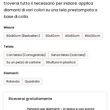
troverai tutto il necessario per iniziare: applica
0,0
diamanti di vari colori su una tela prestampata a
su
base di colla.
5
stelle.
Misura
60x80cm (Bestseller⭐)
30x40cm
40x60cm
80x120cm
Telaio
Con telaio (Consigliato👍)
Senza telaio (solo tela)
Su un pezzo di cartone
Struttura in plastica
Diamanti
Rotondo
Quadrato
Riceverai gratuitamente
Pennino per diamanti - in legno e con punta