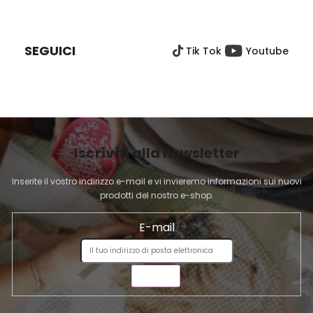
P
I
È
SEGUICI
Tik Tok
Youtube
D
I
P
A
G
I
Iscriviti alla newsletter
N
A
Inserite il vostro indirizzo e-mail e vi invieremo informazioni sui nuovi
prodotti del nostro e-shop.
E-mail
INVIA