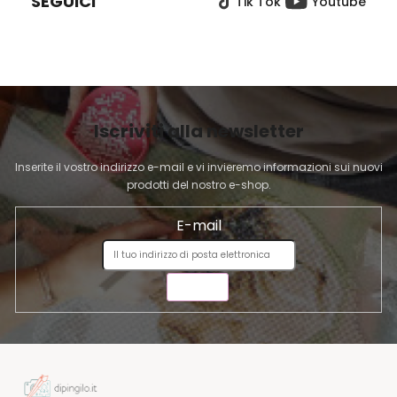
SEGUICI
Tik Tok
Youtube
D
I
P
A
G
I
Iscriviti alla newsletter
N
A
Inserite il vostro indirizzo e-mail e vi invieremo informazioni sui nuovi
prodotti del nostro e-shop.
E-mail
INVIA