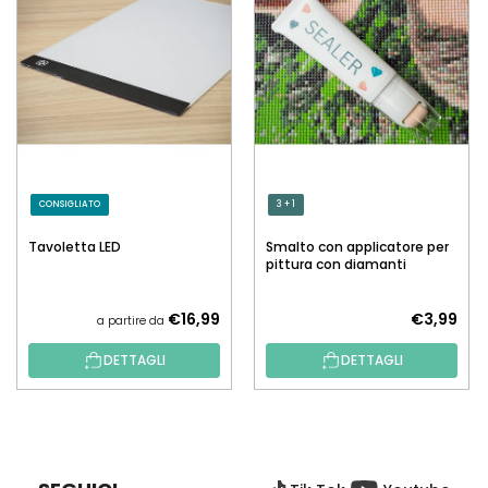
CONSIGLIATO
3 + 1
Tavoletta LED
Smalto con applicatore per
pittura con diamanti
€16,99
€3,99
a partire da
DETTAGLI
DETTAGLI
P
I
È