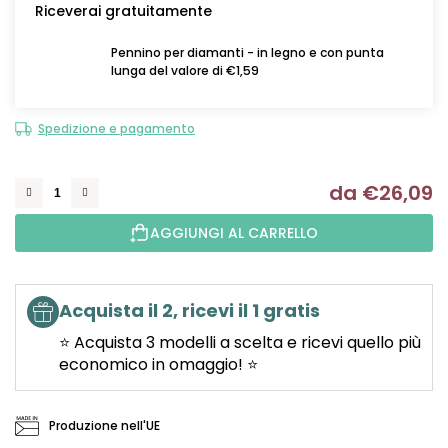
Riceverai gratuitamente
Pennino per diamanti - in legno e con punta
lunga del valore di €1,59
Spedizione e pagamento
da
€26,09
Mi
AGGIUNGI AL CARRELLO
Acquista il 2, ricevi il 1 gratis
⭐ Acquista 3 modelli a scelta e ricevi quello più
economico in omaggio! ⭐
Produzione nell'UE