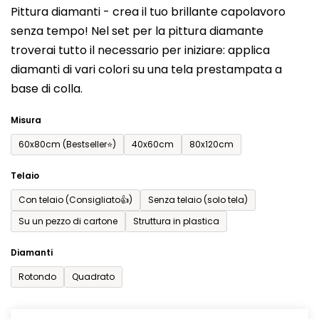
Pittura diamanti - crea il tuo brillante capolavoro
prodotto
senza tempo! Nel set per la pittura diamante
è
troverai tutto il necessario per iniziare: applica
0,0
diamanti di vari colori su una tela prestampata a
su
base di colla.
5
stelle.
Misura
60x80cm (Bestseller⭐)
40x60cm
80x120cm
Telaio
Con telaio (Consigliato👍)
Senza telaio (solo tela)
Su un pezzo di cartone
Struttura in plastica
Diamanti
Rotondo
Quadrato