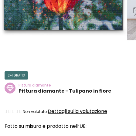
2+1 GRATIS
Pittura diamante
Pittura diamante - Tulipano in fiore
La
Dettagli sulla valutazione
Non valutato
valutazione
Fatto su misura e prodotto nell’UE:
media
del