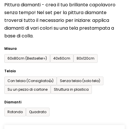
Pittura diamanti - crea il tuo brillante capolavoro
prodotto
senza tempo! Nel set per la pittura diamante
è
troverai tutto il necessario per iniziare: applica
0,0
diamanti di vari colori su una tela prestampata a
su
base di colla.
5
stelle.
Misura
60x80cm (Bestseller⭐)
40x60cm
80x120cm
Telaio
Con telaio (Consigliato👍)
Senza telaio (solo tela)
Su un pezzo di cartone
Struttura in plastica
Diamanti
Rotondo
Quadrato