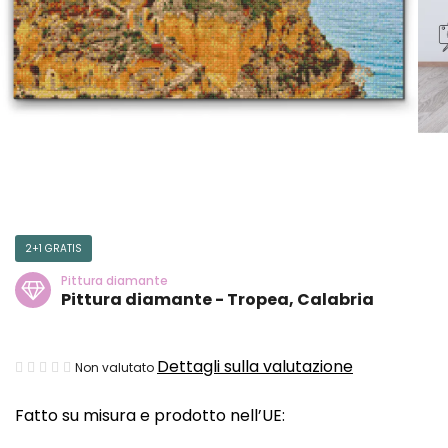
2+1 GRATIS
Pittura diamante
Pittura diamante - Tropea, Calabria
La
Dettagli sulla valutazione
Non valutato
valutazione
Fatto su misura e prodotto nell’UE:
media
del