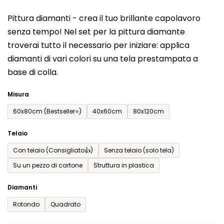
del
Pittura diamanti - crea il tuo brillante capolavoro
prodotto
senza tempo! Nel set per la pittura diamante
è
troverai tutto il necessario per iniziare: applica
0,0
diamanti di vari colori su una tela prestampata a
su
base di colla.
5
stelle.
Misura
60x80cm (Bestseller⭐)
40x60cm
80x120cm
Telaio
Con telaio (Consigliato👍)
Senza telaio (solo tela)
Su un pezzo di cartone
Struttura in plastica
Diamanti
Rotondo
Quadrato