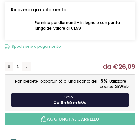
Riceverai gratuitamente
Pennino per diamanti - in legno e con punta
lunga del valore di €1,59
Spedizione e pagamento
da
€26,09
Mi
-5%
Non perdete l'opportunità di uno sconto del
. Utilizzare il
codice:
SAVE5
Solo...
0d 8h 58m 49s
AGGIUNGI AL CARRELLO