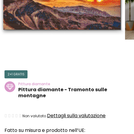
2+1 GRATIS
Pittura diamante
Pittura diamante - Tramonto sulle
montagne
La
Dettagli sulla valutazione
Non valutato
valutazione
Fatto su misura e prodotto nell’UE:
media