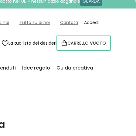
rodotto nell'UE = nessun dazio doganale
GUARDA
a noi
Tutto su di noi
Contatti
Accedi
La tua lista dei desideri
CARRELLO VUOTO
CARRELLO
venduti
Idee regalo
Guida creativa
ia