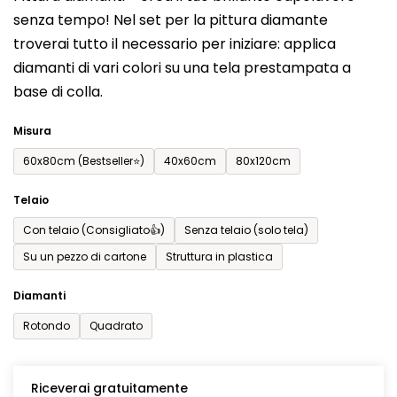
prodotto
senza tempo! Nel set per la pittura diamante
è
troverai tutto il necessario per iniziare: applica
0,0
diamanti di vari colori su una tela prestampata a
su
base di colla.
5
stelle.
Misura
60x80cm (Bestseller⭐)
40x60cm
80x120cm
Telaio
Con telaio (Consigliato👍)
Senza telaio (solo tela)
Su un pezzo di cartone
Struttura in plastica
Diamanti
Rotondo
Quadrato
Riceverai gratuitamente