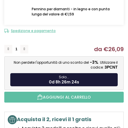
Pennino per diamanti - in legno e con punta
lunga del valore di €1,59
Spedizione e pagamento
da
€26,09
Mi
-3%
Non perdete l'opportunità di uno sconto del
. Utilizzare il
codice:
3PCNT
Solo...
0d 8h 26m 23s
AGGIUNGI AL CARRELLO
Acquista il 2, ricevi il 1 gratis