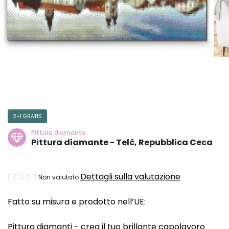
2+1 GRATIS
Pittura diamante
Pittura diamante - Telč, Repubblica Ceca
La
Dettagli sulla valutazione
Non valutato
valutazione
Fatto su misura e prodotto nell’UE:
media
del
Pittura diamanti - crea il tuo brillante capolavoro