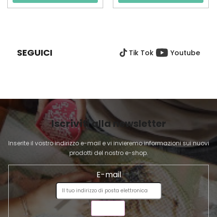
P
I
È
SEGUICI
Tik Tok
Youtube
D
I
P
A
G
I
Iscriviti alla newsletter
N
A
Inserite il vostro indirizzo e-mail e vi invieremo informazioni sui nuovi
prodotti del nostro e-shop.
E-mail
INVIA