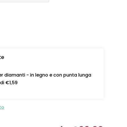
te
r diamanti - in legno e con punta lunga
 di €1,59
to