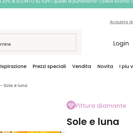
a 20% di SCONTO su tutti i quadri di puntinismo! Codice sconto:
Acquista d
Login
Ispirazione
Prezzi speciali
Vendita
Novita
I piu 
- Sole e luna
Pittura diamante
Sole e luna