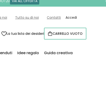
 DOT20
VAI ALL'OFFERTA
a noi
Tutto su di noi
Contatti
Accedi
La tua lista dei desideri
CARRELLO VUOTO
CARRELLO
venduti
Idee regalo
Guida creativa