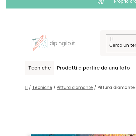
Proprio or
Passa
al
contenuto
Tecniche
Prodotti a partire da una foto
Casa
/
Tecniche
/
Pittura diamante
/
Pittura diamante 