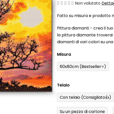
La
Non valutato
Dettag
valutazione
Fatto su misura e prodotto ne
media
del
Pittura diamanti - crea il t
prodotto
la pittura diamante troverai t
è
diamanti di vari colori su un
0,0
su
Misura
5
stelle.
60x80cm (Bestseller⭐)
Telaio
Con telaio (Consigliato👍)
Su un pezzo di cartone