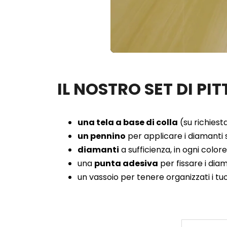
Loaded
:
Unmute
42.57%
IL NOSTRO SET DI P
una tela a base di colla
(su richiesta
un pennino
per applicare i diamanti s
diamanti
a sufficienza, in ogni color
una
punta adesiva
per fissare i dia
un vassoio per tenere organizzati i tu