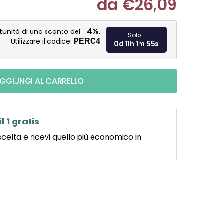
da
€26,09
Misura pre
-4%
tunità di uno sconto del
.
Solo...
Utilizzare il codice:
PERC4
0d 11h 1m 54s
GGIUNGI AL CARRELLO
il 1 gratis
scelta e ricevi quello più economico in