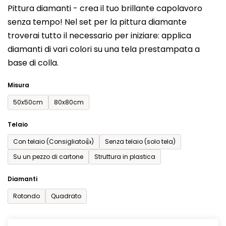
Pittura diamanti - crea il tuo brillante capolavoro
prodotto
senza tempo! Nel set per la pittura diamante
è
troverai tutto il necessario per iniziare: applica
0,0
diamanti di vari colori su una tela prestampata a
su
base di colla.
5
stelle.
Misura
50x50cm
80x80cm
Telaio
Con telaio (Consigliato👍)
Senza telaio (solo tela)
Su un pezzo di cartone
Struttura in plastica
Diamanti
Rotondo
Quadrato