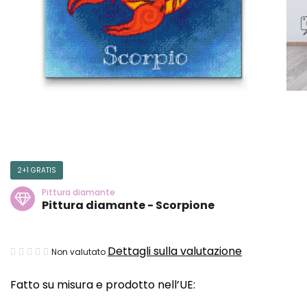
2+1 GRATIS
Pittura diamante
Pittura diamante - Scorpione
La
Dettagli sulla valutazione
Non valutato
valutazione
Fatto su misura e prodotto nell’UE:
media
del