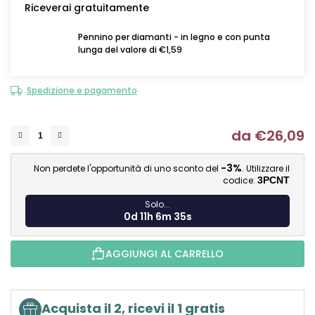
Riceverai gratuitamente
Pennino per diamanti - in legno e con punta
lunga del valore di €1,59
Spedizione e pagamento
da
€26,09
Mi
-3%
Non perdete l'opportunità di uno sconto del
. Utilizzare il
codice:
3PCNT
Solo...
0d 11h 6m 34s
AGGIUNGI AL CARRELLO
Acquista il 2, ricevi il 1 gratis