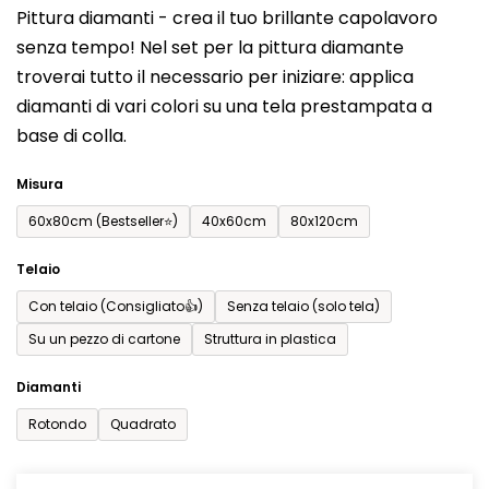
Pittura diamanti - crea il tuo brillante capolavoro
prodotto
senza tempo! Nel set per la pittura diamante
è
troverai tutto il necessario per iniziare: applica
0,0
diamanti di vari colori su una tela prestampata a
su
base di colla.
5
stelle.
Misura
60x80cm (Bestseller⭐)
40x60cm
80x120cm
Telaio
Con telaio (Consigliato👍)
Senza telaio (solo tela)
Su un pezzo di cartone
Struttura in plastica
Diamanti
Rotondo
Quadrato