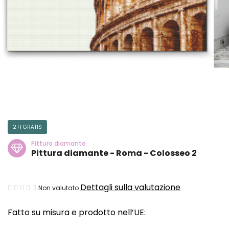
2+1 GRATIS
Pittura diamante
Pittura diamante - Roma - Colosseo 2
La
Dettagli sulla valutazione
Non valutato
valutazione
Fatto su misura e prodotto nell’UE:
media
del