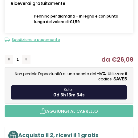
Riceverai gratuitamente
Pennino per diamanti - in legno e con punta
lunga del valore di €1,59
Spedizione e pagamento
da
€26,09
Mi
-5%
Non perdete l'opportunità di uno sconto del
. Utilizzare il
codice:
SAVE5
Solo...
0d 6h 13m 33s
AGGIUNGI AL CARRELLO
Acquista il 2, ricevi il 1 gratis