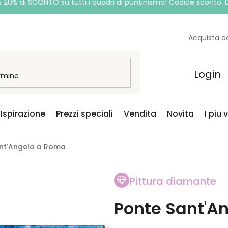
a 20% di SCONTO su tutti i quadri di puntinismo! Codice sconto:
Acquista d
Login
Ispirazione
Prezzi speciali
Vendita
Novita
I piu 
ant'Angelo a Roma
Pittura diamante
Ponte Sant'A