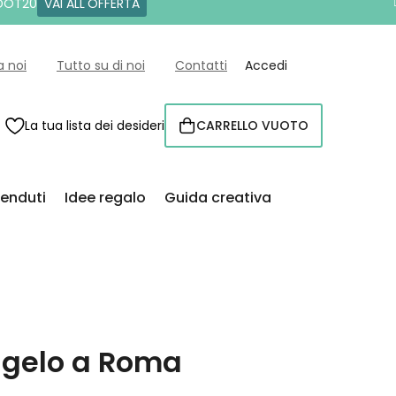
 DOT20
VAI ALL'OFFERTA
a noi
Tutto su di noi
Contatti
Accedi
La tua lista dei desideri
CARRELLO VUOTO
CARRELLO
venduti
Idee regalo
Guida creativa
ngelo a Roma