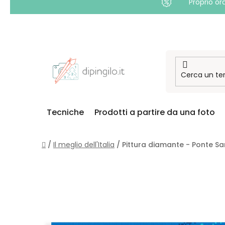
Proprio or
Passa
al
contenuto
Tecniche
Prodotti a partire da una foto
Casa
/
Il meglio dell'Italia
/
Pittura diamante - Ponte S