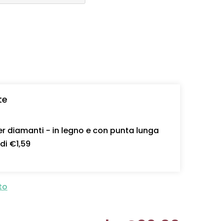
te
r diamanti - in legno e con punta lunga
 di €1,59
to