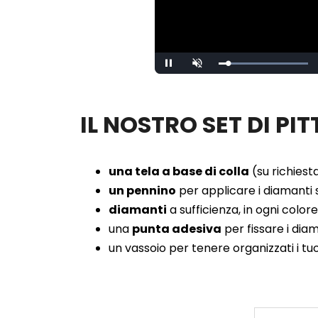
Loaded
:
Unmute
100.00%
IL NOSTRO SET DI P
una tela a base di colla
(su richiesta
un pennino
per applicare i diamanti s
diamanti
a sufficienza, in ogni color
una
punta adesiva
per fissare i dia
un vassoio per tenere organizzati i tu