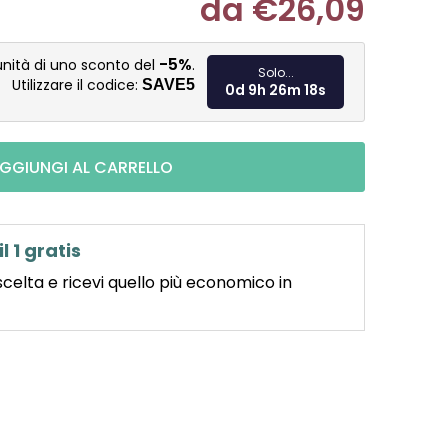
da
€26,09
Misura pre
-5%
unità di uno sconto del
.
Solo...
Utilizzare il codice:
SAVE5
0d 9h 26m 16s
GGIUNGI AL CARRELLO
il 1 gratis
scelta e ricevi quello più economico in