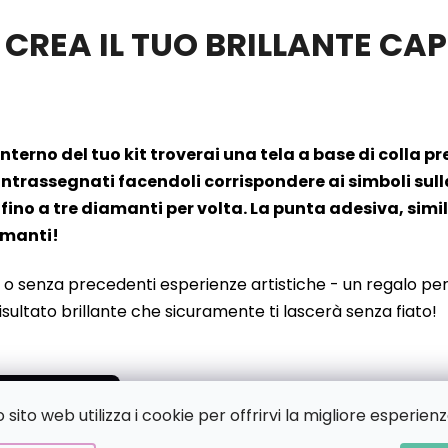
 CREA IL TUO BRILLANTE C
’interno del tuo kit troverai una tela a base di colla 
rassegnati facendoli corrispondere ai simboli sulla t
fino a tre diamanti per volta. La punta adesiva, simil
iamanti!
 o senza precedenti esperienze artistiche - un regalo perf
risultato brillante che sicuramente ti lascerà senza fiato!
sito web utilizza i cookie per offrirvi la migliore esperienz