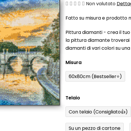
La
Non valutato
Dettag
valutazione
Fatto su misura e prodotto ne
media
del
Pittura diamanti - crea il t
prodotto
la pittura diamante troverai t
è
diamanti di vari colori su un
0,0
su
Misura
5
stelle.
60x80cm (Bestseller⭐)
Telaio
Con telaio (Consigliato👍)
Su un pezzo di cartone