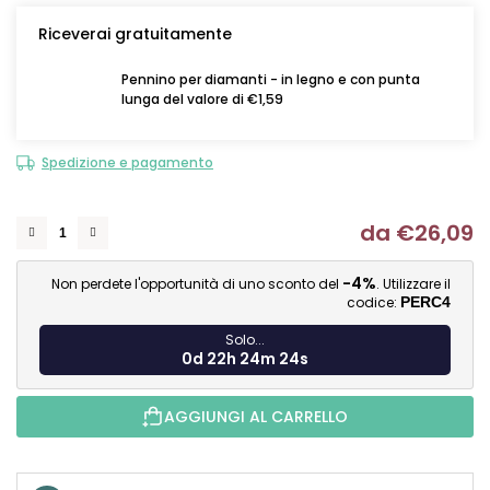
Riceverai gratuitamente
Pennino per diamanti - in legno e con punta
lunga del valore di €1,59
Spedizione e pagamento
da
€26,09
Mi
-4%
Non perdete l'opportunità di uno sconto del
. Utilizzare il
codice:
PERC4
Solo...
0d 22h 24m 23s
AGGIUNGI AL CARRELLO