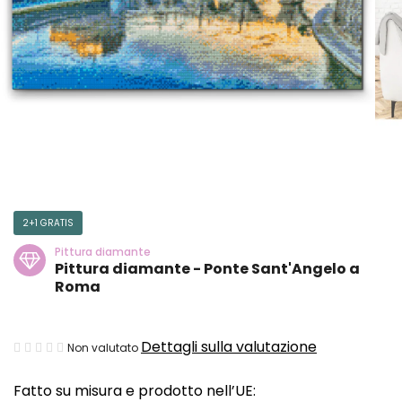
2+1 GRATIS
Pittura diamante
Pittura diamante - Ponte Sant'Angelo a
Roma
La
Dettagli sulla valutazione
Non valutato
valutazione
Fatto su misura e prodotto nell’UE:
media