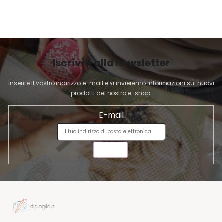
I
P
A
G
I
Iscriviti alla newsletter
N
A
Inserite il vostro indirizzo e-mail e vi invieremo informazioni sui nuovi
prodotti del nostro e-shop.
E-mail
INVIA