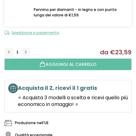
Pennino per diamanti - in legno e con punta
lunga del valore di €1,59
Spedizione e pagamento
da
€23,59
Mi
AGGIUNGI AL CARRELLO
Acquista il 2, ricevi il 1 gratis
⭐ Acquista 3 modelli a scelta e ricevi quello più
economico in omaggio! ⭐
Produzione nell'UE
Qualità eccezionale