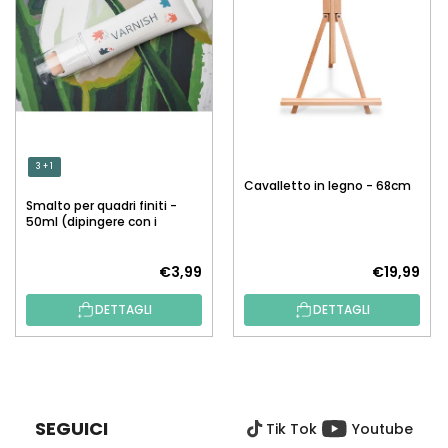
3 + 1
Cavalletto in legno - 68cm
Smalto per quadri finiti -
50ml (dipingere con i
numeri)
€3,99
€19,99
DETTAGLI
DETTAGLI
P
I
È
SEGUICI
Tik Tok
Youtube
D