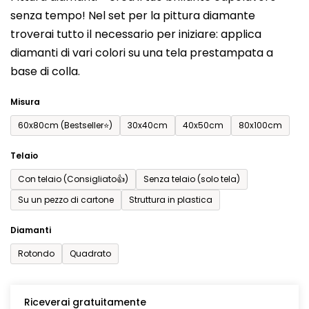
prodotto
senza tempo! Nel set per la pittura diamante
è
troverai tutto il necessario per iniziare: applica
0,0
diamanti di vari colori su una tela prestampata a
su
base di colla.
5
stelle.
Misura
60x80cm (Bestseller⭐)
30x40cm
40x50cm
80x100cm
Telaio
Con telaio (Consigliato👍)
Senza telaio (solo tela)
Su un pezzo di cartone
Struttura in plastica
Diamanti
Rotondo
Quadrato
Riceverai gratuitamente