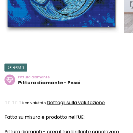
2+1 GRATIS
Pittura diamante
Pittura diamante - Pesci
La
Dettagli sulla valutazione
Non valutato
valutazione
Fatto su misura e prodotto nell’UE:
media
del
Pittura diamanti - crea il tuo brillante capolavoro