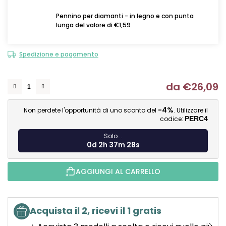
Pennino per diamanti - in legno e con punta
lunga del valore di €1,59
Spedizione e pagamento
da
€26,09
Mi
-4%
Non perdete l'opportunità di uno sconto del
. Utilizzare il
codice:
PERC4
Solo...
0d 2h 37m 27s
AGGIUNGI AL CARRELLO
Acquista il 2, ricevi il 1 gratis