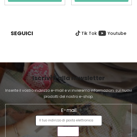
P
I
È
SEGUICI
Tik Tok
Youtube
D
I
P
A
G
I
Iscriviti alla newsletter
N
A
Inserite il vostro indirizzo e-mail e vi invieremo informazioni sui nuovi
prodotti del nostro e-shop.
E-mail
INVIA