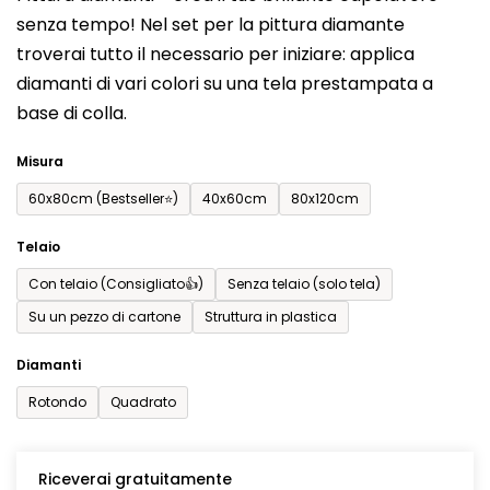
prodotto
senza tempo! Nel set per la pittura diamante
è
troverai tutto il necessario per iniziare: applica
0,0
diamanti di vari colori su una tela prestampata a
su
base di colla.
5
stelle.
Misura
60x80cm (Bestseller⭐)
40x60cm
80x120cm
Telaio
Con telaio (Consigliato👍)
Senza telaio (solo tela)
Su un pezzo di cartone
Struttura in plastica
Diamanti
Rotondo
Quadrato
Riceverai gratuitamente