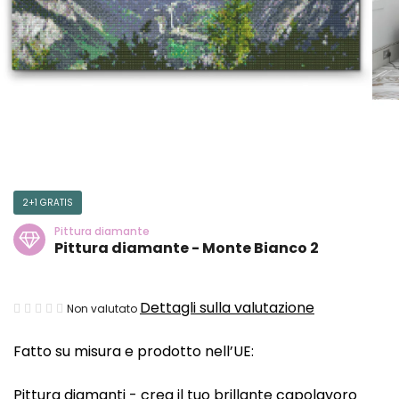
2+1 GRATIS
Pittura diamante
Pittura diamante - Monte Bianco 2
La
Dettagli sulla valutazione
Non valutato
valutazione
Fatto su misura e prodotto nell’UE:
media
del
Pittura diamanti - crea il tuo brillante capolavoro