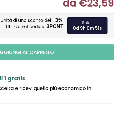
da
€23,59
Misura pre
-3%
tunità di uno sconto del
.
Solo...
Utilizzare il codice:
3PCNT
0d 9h 0m 50s
GGIUNGI AL CARRELLO
il 1 gratis
scelta e ricevi quello più economico in