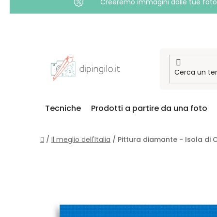
Creeremo immagini dalle tue foto i
Passa
al
contenuto
Tecniche
Prodotti a partire da una foto
Casa
/
Il meglio dell'Italia
/
Pittura diamante - Isola di Ca