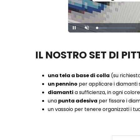
Loaded
:
Pause
Unmute
27.08%
IL NOSTRO SET DI P
una tela a base di colla
(su richiesta
un pennino
per applicare i diamanti s
diamanti
a sufficienza, in ogni color
una
punta adesiva
per fissare i dia
un vassoio per tenere organizzati i tu