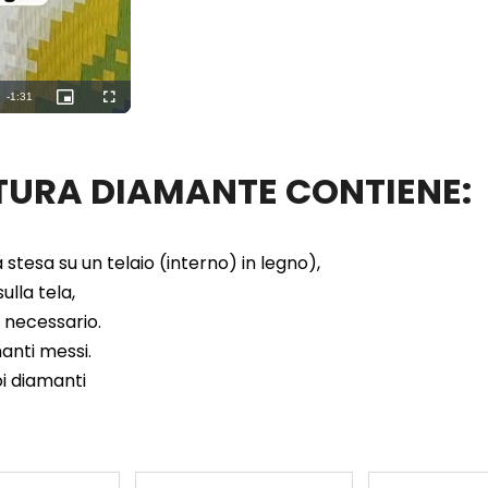
Remaining
-
1:29
Picture-
Fullscreen
in-
Picture
Time
ITTURA DIAMANTE CONTIENE:
 stesa su un telaio (interno) in legno),
ulla tela,
e necessario.
manti messi.
oi diamanti