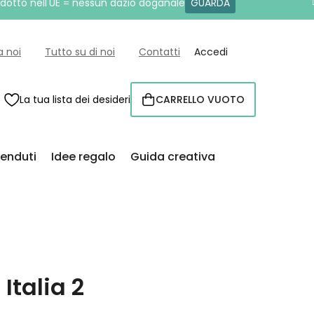
rodotto nell'UE = nessun dazio doganale
GUARDA
a noi
Tutto su di noi
Contatti
Accedi
La tua lista dei desideri
CARRELLO VUOTO
CARRELLO
venduti
Idee regalo
Guida creativa
 Italia 2