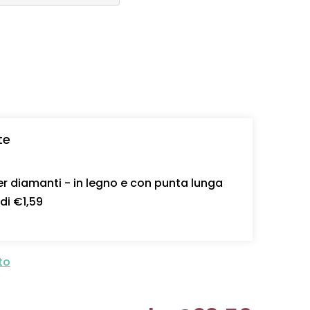
te
r diamanti - in legno e con punta lunga
 di €1,59
to