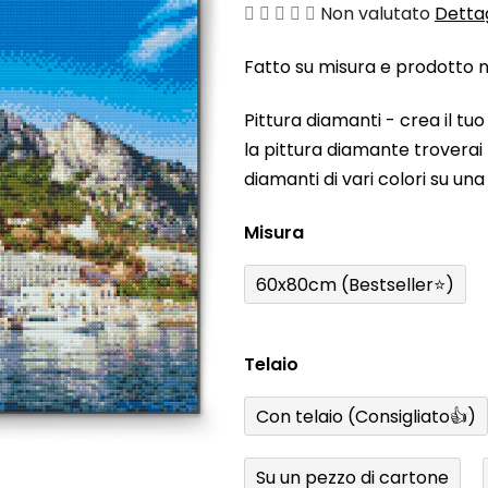
La
Non valutato
Dettag
valutazione
Fatto su misura e prodotto ne
media
del
Pittura diamanti - crea il t
prodotto
la pittura diamante troverai t
è
diamanti di vari colori su un
0,0
su
Misura
5
stelle.
60x80cm (Bestseller⭐)
Telaio
Con telaio (Consigliato👍)
Su un pezzo di cartone