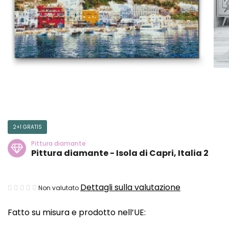
2+1 GRATIS
Pittura diamante
Pittura diamante - Isola di Capri, Italia 2
La
Dettagli sulla valutazione
Non valutato
valutazione
Fatto su misura e prodotto nell’UE:
media
del