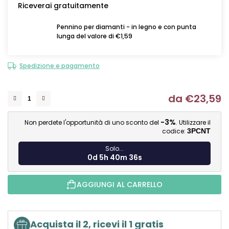
Riceverai gratuitamente
Pennino per diamanti - in legno e con punta
lunga del valore di €1,59
Spedizione e pagamento
da
€23,59
Mi
-3%
Non perdete l'opportunità di uno sconto del
. Utilizzare il
codice:
3PCNT
Solo...
0d 5h 40m 34s
AGGIUNGI AL CARRELLO
Acquista il 2, ricevi il 1 gratis