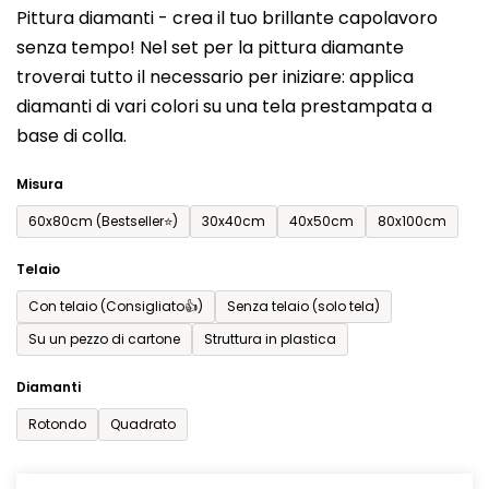
Pittura diamanti - crea il tuo brillante capolavoro
prodotto
senza tempo! Nel set per la pittura diamante
è
troverai tutto il necessario per iniziare: applica
0,0
diamanti di vari colori su una tela prestampata a
su
base di colla.
5
stelle.
Misura
60x80cm (Bestseller⭐)
30x40cm
40x50cm
80x100cm
Telaio
Con telaio (Consigliato👍)
Senza telaio (solo tela)
Su un pezzo di cartone
Struttura in plastica
Diamanti
Rotondo
Quadrato