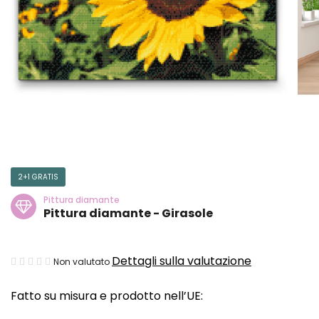
2+1 GRATIS
Pittura diamante
Pittura diamante - Girasole
La
Dettagli sulla valutazione
Non valutato
valutazione
Fatto su misura e prodotto nell’UE:
media
del