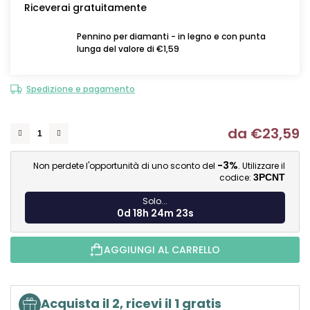
Riceverai gratuitamente
Pennino per diamanti - in legno e con punta
lunga del valore di €1,59
Spedizione e pagamento
da
€23,59
Mi
-3%
Non perdete l'opportunità di uno sconto del
. Utilizzare il
codice:
3PCNT
Solo...
0d 18h 24m 22s
AGGIUNGI AL CARRELLO
Acquista il 2, ricevi il 1 gratis