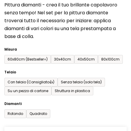
Pittura diamanti - crea il tuo brillante capolavoro
prodotto
senza tempo! Nel set per la pittura diamante
è
troverai tutto il necessario per iniziare: applica
0,0
diamanti di vari colori su una tela prestampata a
su
base di colla.
5
stelle.
Misura
60x80cm (Bestseller⭐)
30x40cm
40x50cm
80x100cm
Telaio
Con telaio (Consigliato👍)
Senza telaio (solo tela)
Su un pezzo di cartone
Struttura in plastica
Diamanti
Rotondo
Quadrato