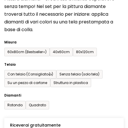
prodotto
senza tempo! Nel set per la pittura diamante
è
troverai tutto il necessario per iniziare: applica
0,0
diamanti di vari colori su una tela prestampata a
su
base di colla.
5
stelle.
Misura
60x80cm (Bestseller⭐)
40x60cm
80x120cm
Telaio
Con telaio (Consigliato👍)
Senza telaio (solo tela)
Su un pezzo di cartone
Struttura in plastica
Diamanti
Rotondo
Quadrato
Riceverai gratuitamente