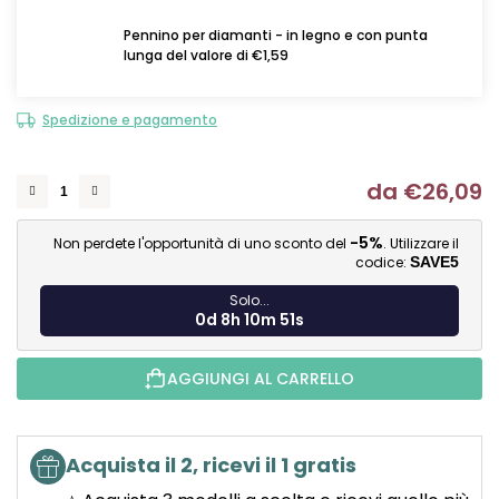
Pennino per diamanti - in legno e con punta
lunga del valore di €1,59
Spedizione e pagamento
da
€26,09
Mi
-5%
Non perdete l'opportunità di uno sconto del
. Utilizzare il
codice:
SAVE5
Solo...
0d 8h 10m 50s
AGGIUNGI AL CARRELLO
Acquista il 2, ricevi il 1 gratis