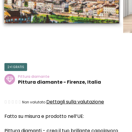
2+1 GRATIS
Pittura diamante
Pittura diamante - Firenze, Italia
La
Dettagli sulla valutazione
Non valutato
valutazione
Fatto su misura e prodotto nell’UE:
media
del
Pittura diamanti - crea il tuo brillante capolavoro