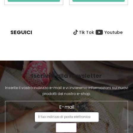
P
I
È
SEGUICI
Tik Tok
Youtube
D
I
P
A
G
I
Iscriviti alla newsletter
N
A
Inserite il vostro indirizzo e-mail e vi invieremo informazioni sui nuovi
prodotti del nostro e-shop.
E-mail
INVIA