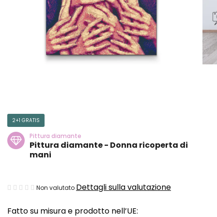
2+1 GRATIS
Pittura diamante
Pittura diamante - Donna ricoperta di
mani
La
Dettagli sulla valutazione
Non valutato
valutazione
Fatto su misura e prodotto nell’UE:
media