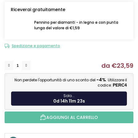
Riceverai gratuitamente
Pennino per diamanti - in legno e con punta
lunga del valore di €1,59
Spedizione e pagamento
da
€23,59
Mi
-4%
Non perdete l'opportunità di uno sconto del
. Utilizzare il
codice:
PERC4
Solo...
0d 14h 11m 22s
AGGIUNGI AL CARRELLO