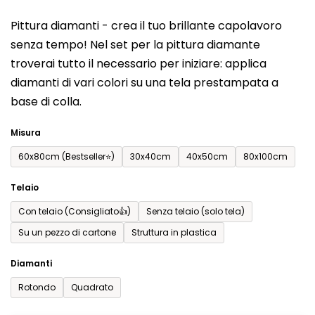
del
Pittura diamanti - crea il tuo brillante capolavoro
prodotto
senza tempo! Nel set per la pittura diamante
è
troverai tutto il necessario per iniziare: applica
0,0
diamanti di vari colori su una tela prestampata a
su
base di colla.
5
stelle.
Misura
60x80cm (Bestseller⭐)
30x40cm
40x50cm
80x100cm
Telaio
Con telaio (Consigliato👍)
Senza telaio (solo tela)
Su un pezzo di cartone
Struttura in plastica
Diamanti
Rotondo
Quadrato