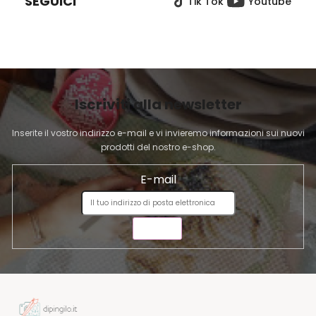
SEGUICI
Tik Tok
Youtube
D
I
P
A
G
I
Iscriviti alla newsletter
N
A
Inserite il vostro indirizzo e-mail e vi invieremo informazioni sui nuovi
prodotti del nostro e-shop.
E-mail
INVIA