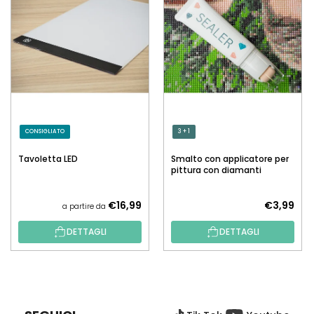
CONSIGLIATO
3 + 1
Tavoletta LED
Smalto con applicatore per
pittura con diamanti
€16,99
€3,99
a partire da
DETTAGLI
DETTAGLI
P
I
È