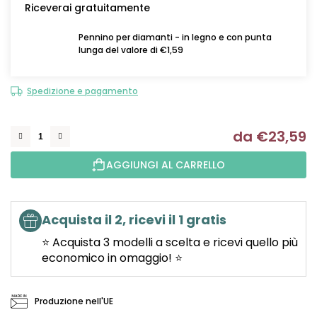
Riceverai gratuitamente
Pennino per diamanti - in legno e con punta
lunga del valore di €1,59
Spedizione e pagamento
da
€23,59
Mi
AGGIUNGI AL CARRELLO
Acquista il 2, ricevi il 1 gratis
⭐ Acquista 3 modelli a scelta e ricevi quello più
economico in omaggio! ⭐
Produzione nell'UE