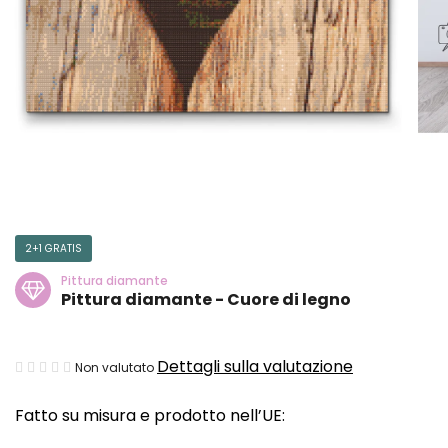
2+1 GRATIS
Pittura diamante
Pittura diamante - Cuore di legno
La
Dettagli sulla valutazione
Non valutato
valutazione
Fatto su misura e prodotto nell’UE:
media
del