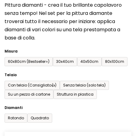
Pittura diamanti - crea il tuo brillante capolavoro
prodotto
senza tempo! Nel set per la pittura diamante
è
troverai tutto il necessario per iniziare: applica
0,0
diamanti di vari colori su una tela prestampata a
su
base di colla.
5
stelle.
Misura
60x80cm (Bestseller⭐)
30x40cm
40x50cm
80x100cm
Telaio
Con telaio (Consigliato👍)
Senza telaio (solo tela)
Su un pezzo di cartone
Struttura in plastica
Diamanti
Rotondo
Quadrato