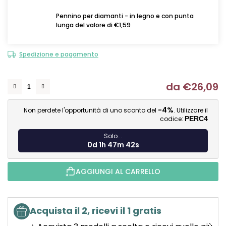
Pennino per diamanti - in legno e con punta
lunga del valore di €1,59
Spedizione e pagamento
da
€26,09
Mi
-4%
Non perdete l'opportunità di uno sconto del
. Utilizzare il
codice:
PERC4
Solo...
0d 1h 47m 41s
AGGIUNGI AL CARRELLO
Acquista il 2, ricevi il 1 gratis