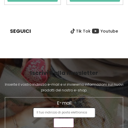
P
I
È
SEGUICI
Tik Tok
Youtube
D
I
P
A
G
I
Iscriviti alla newsletter
N
A
Inserite il vostro indirizzo e-mail e vi invieremo informazioni sui nuovi
prodotti del nostro e-shop.
E-mail
INVIA