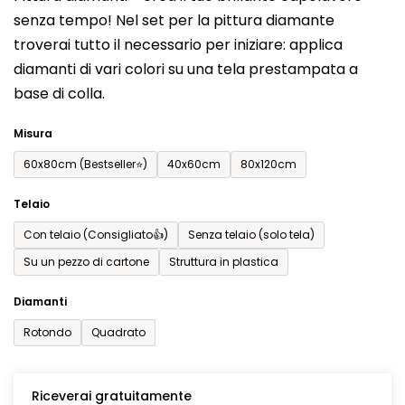
prodotto
senza tempo! Nel set per la pittura diamante
è
troverai tutto il necessario per iniziare: applica
0,0
diamanti di vari colori su una tela prestampata a
su
base di colla.
5
stelle.
Misura
60x80cm (Bestseller⭐)
40x60cm
80x120cm
Telaio
Con telaio (Consigliato👍)
Senza telaio (solo tela)
Su un pezzo di cartone
Struttura in plastica
Diamanti
Rotondo
Quadrato
Riceverai gratuitamente