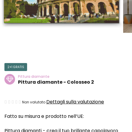
2+1 GRATIS
Pittura diamante
Pittura diamante - Colosseo 2
La
Dettagli sulla valutazione
Non valutato
valutazione
Fatto su misura e prodotto nell’UE:
media
del
Pittura diamanti - crea il tuo brillante capolavoro